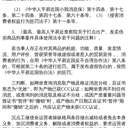
（2）《中华人平易近国小我消息保》第十四条、第十七
条、第二十四条、第四十七条、第六十条等。（3）《侵害消
费者权益行为惩罚法子》第十一条等。
3。《最高、最高人平易近查察院关于打点出产、发卖伪
劣商品刑事案件具体使用法令若干问题的注释》。
若当事人存正在对其商品的机能、功能、质量、发卖情
况、用户评价、曾获荣誉等做虚假或者惹人的贸易宣传，、消
费者的行为，合用《中华人平易近国反不合理合作法》第八条
的，可根据第二十条的进行惩罚。属于发布虚假告白的，按照
《中华人平易近国告白法》的惩罚。
三判断。如网坐查询消息取产物及格证消息分歧，且证书
形态为“无效”，即为产物已获CCC认证；如网坐查询不到任何
消息，或查询到的消息取及格证不分歧，或因产质量量问题导
致证书“暂停”和“撤销”时，或产物出产日期正在证书“暂停”期
间和“撤销”之后的，均应认定产物未获CCC认证。
沉点工做使命运营者操纵格局条目做出减轻或者免去本身
义务、加沉消费者义务、解除或者消费者权益的，要求运营者