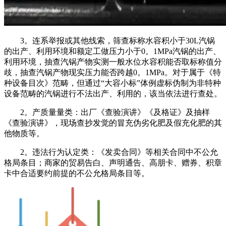
3。连系举报或其他线索，筛查标称水容积小于30L汽锅
的出产、利用环境和额定工做压力小于0。1MPa汽锅的出产、
利用环境，抽查汽锅产物实测一般水位水容积能否取标称值分
歧，抽查汽锅产物现实压力能否跨越0。1MPa。对于属于《特
种设备目次》范畴，但通过“大容小标”体例虚标伪制为非特种
设备范畴的汽锅进行不法出产、利用的，该当依法进行查处。
2。产质量量类：出厂《查验演讲》《及格证》及抽样
《查验演讲》，现场查抄发觉的冒充伪劣化肥及假充化肥的其
他物质等。
2。违法行为认定类：《发卖合同》等相关合同中不公允
格局条目；商家的贸易告白、声明通告、高朋卡、赠券、积章
卡中合适要约前提的不公允格局条目等。