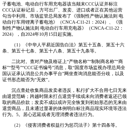
子蓄电池、电动自行车用充电器该当颠末CCC认证并标注
CCC认证标记后，方可出厂、发卖、进口或者正在其他运营
勾当中利用。市场监管总局发布了《强制性产物认施法则 电
动自行车用锂离子蓄电池》（CNCA-C11-21：2024）、《强
制性产物认施法则 电动自行车用充电器》（CNCA-C11-22：
2024），自2024年10月15日起实施。
（1）《中华人平易近国告白法》第五十五条、第五十六
条、第五十七条、第五十八条、第五十九条等。
二比对。查对产物及格证上“产物名称”“制制商名称”“商
标”“型号”“CCC证书编号”消息，取“国度市场监视办理总局全
国认证承认消息公共办事平台”网坐查询消息能否分歧，以及
证书形态能否为“无效”。
沉点查处收集商品发卖者违反，私行扩大不合用七日无来
由退货范畴；跨越时限未打点退货手续或未向消费者返还已领
取的商品价款；发卖不成以或许完全恢复到初始形态的无来由
退货商品，且未通过显著的体例明白标注商品现实环境等违法
行为。5。居心迟延或者无理消费者违法行为。
（2）《侵害消费者权益行为惩罚法子》第十四条等。