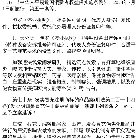
（3）《中华人平易近国消费者权益保实施条例》（2024年7月
1日起施行）第五十条等。
包罗《停业执照》、相关许可证明、代表人身份证复印
件、授权委托书、委托代办署理人身份证复印件等。
1。天分类：包罗《停业执照》《特种设备出产许可证》
《特种设备安拆维修许可证》、代表人身份证复印件、合适平
安手艺规范要求的设想文件、监视查验证明等。
加强违法线索阐发研判，精选沉点线索，有打算地组织查
办。峻厉冲击假扮大夫、专家、传授，以引见健康、摄生学问
等形式变相营销医疗、药品、医疗器械、保健食物等“神医”告
白；庄重查处现实、混合概念、制制噱头、强调结果，以及保
健食物宣传疾病医治功能等各类“神药”告白。
第七十条 [发卖冒充注册商标的商品案(刑法第二百一十四
条)]发卖明知是冒充注册商标的商品，涉嫌下列景象之一的，
应予立案逃诉！
庄稼一枝花，端赖肥当家。出产、发卖冒充伪劣化肥的违
法行为严沉影响农做物的发展。“跟尾”联动机制有帮于实现法
律消息共享，推进法律资本设置装备摆设，构成冲击违法犯罪