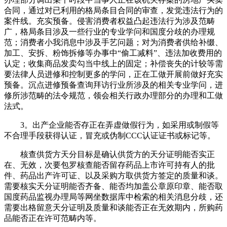
合同，通过对已利用的格局条目合同的审查，发觉违法行为的
案件线。充实预备。侵害消费者权益凸起违法行为涉及范畴
广，格局条目涉及一些行业的专业学问和国度分歧的办理规
范；消费者小我消息中涉及手艺问题；对为消费者供给补缀、
加工、安拆、粉饰拆修等办事中“偷工减料”、违法加收费用的
认定；收集商品发卖勾当中线上的固定；补偿丧失的计较等需
要法律人员进修和控制更多的学问，正在工做开展前做好充实
预备。沉点进修预备查询拜访行业所涉及的相关专业学问，进
修所涉范畴的法令规范，领会相关行政办理部分的办理和工做
法式。
3。出产企业能否存正在弄虚做假行为，如采用或制假等
不合理手段获得认证，冒充或伪制CCC认证证书或标记等。
核查供货方天分目标是确认供货方的天分证明能否实正
在、无效，次要包罗核查能否留存药品上市许可持有人的批
件、药品出产许可证、以及采购方取供货方签定的质量和谈。
需要核实天分证明能否齐备、能否均加盖公章原印章、能否取
国度药品监视办理局等网坐数据库中检索的相关消息分歧，还
需要出格留意天分证明及质量和谈能否正在无效期内，所购药
品能否正在许可范畴内等。