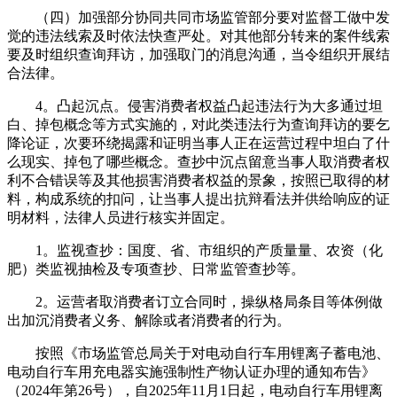
（四）加强部分协同共同市场监管部分要对监督工做中发
觉的违法线索及时依法快查严处。对其他部分转来的案件线索
要及时组织查询拜访，加强取门的消息沟通，当令组织开展结
合法律。
4。凸起沉点。侵害消费者权益凸起违法行为大多通过坦
白、掉包概念等方式实施的，对此类违法行为查询拜访的要乞
降论证，次要环绕揭露和证明当事人正在运营过程中坦白了什
么现实、掉包了哪些概念。查抄中沉点留意当事人取消费者权
利不合错误等及其他损害消费者权益的景象，按照已取得的材
料，构成系统的扣问，让当事人提出抗辩看法并供给响应的证
明材料，法律人员进行核实并固定。
1。监视查抄：国度、省、市组织的产质量量、农资（化
肥）类监视抽检及专项查抄、日常监管查抄等。
2。运营者取消费者订立合同时，操纵格局条目等体例做
出加沉消费者义务、解除或者消费者的行为。
按照《市场监管总局关于对电动自行车用锂离子蓄电池、
电动自行车用充电器实施强制性产物认证办理的通知布告》
（2024年第26号），自2025年11月1日起，电动自行车用锂离