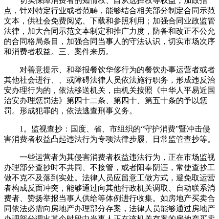
切实保障消费者的知情权、自从选择权等权益；加政指
点，针对特定行业或者范畴，能够结合相关部分制定合同示范
文本，供社会免费阅览、下载和参照利用；加强合同业政监管
法律，加大合同示范文本制定和推广力度，防备和改正不公允
的合同格局条目，加强合同当事人的守法认识，切实市场次序
和消费者权益。三、案件来历。
对善意提示、和举报餐饮华侈行为的餐饮办事运营者或者
其他社会进行、、或障碍法律人员依法施行职务，形成违反治
安办理行为的，依法移送机关，由机关按照《中华人平易近国
治安办理惩罚法》第四十二条、第四十、第五十条的予以惩
罚。形成犯罪的，依法逃查刑事义务。
1。监视查抄：国度、省、市组织的“守护消费”暨冲击侵
害消费者权益凸起违法行为专项法律步履、日常监管查抄等。
一些运营者为其侵害消费者权益违法行为，正在市场监视
办理部分查抄时不共同、不接管，或者阳奉阴违，常使查抄工
做不克不及落到实处。法律人员应留意工做方式，避免取运营
者构成反面冲突，能够通过向其他行政机关调取、自动联系消
费者、赞扬举报当事人供给等体例进行收集。如房地产买卖合
同依法必需向房地产办理部分存案，法律人员能够通过房地产
办理部分调出某个时段中当事人正在该机关存案的房地产买卖