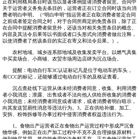
正在利用格局条目时该当以显著体例提请消费者留意。合同中
关于运营者义务免去条目的，运营者正在订立合同时该当向消
费者明白申明。（“明白申明”指运营者正在取消费者签定合同
之前或者签定合同之时，对于合同所商定的免责条目，除了正
在合同中提醒消费者留意外，还该当对相关免责条目的概念、
内容及其法令后果等以书面或者口头形式向消费者做出注释，
以使消费者了然该条目的实正在寄义和法令后果。）。
农村地域、城乡连系部地域及收集发卖平台。以燃气具集
中买卖场合、小商铺、农贸市场周边店肆为沉点场合。
提醒：电动自行车3C认证标记凡是位于电动车的车头，
有CCC的标记，还能够通过电动自行车的及格证查看。
沉点查处线下运营从体未经消费者同意，收集、利用消费
者小我消息；泄露、出售或者不法向他人供给所收集的消费者
小我消息；未经消费者同意或者请求，或者消费者明白暗示，
向其发送贸易性消息等违法行为。3。正在供给补缀、加工、
安拆、粉饰拆修等办事过程中侵害消费者权益违法行为。
1。食物出产运营者正在食物出产运营过程中形成严沉食
物华侈。例如正在出产加工过程中不克不及合理操纵原材料，
做到物尽其用，将仍能食用的边角料丢弃，正在食物运营加工