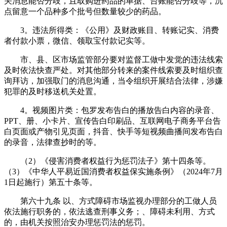
关消息能否分歧，且取购进药品的单据、台账能否分歧等，沉
点留意一个品种多个批号但数量较少的药品。
3。违法所得类：《公用》及财政账目、转账记实、消费
者付款小票，微信、领取宝付款记实等。
市、县、区市场监管部分要对监督工做中发觉的违法线索
及时依法快查严处。对其他部分转来的案件线索要及时组织查
询拜访，加强取门的消息沟通，当令组织开展结合法律，涉嫌
犯罪的及时移送机关处置。
4。视频图片类：包罗发布告白的播放告白内容的录音、
PPT、册、小卡片、宣传告白印刷品、互联网电子商务平台告
白页面或产物引见页面，抖音、快手等短视频曲播间发布告白
的录音，法律查抄时的等。
（2）《侵害消费者权益行为惩罚法子》第十四条等。
（3）《中华人平易近国消费者权益保实施条例》（2024年7月
1日起施行）第五十条等。
第六十九条 以、方式障碍市场监视办理部分的工做人员
依法施行职务的，依法逃查刑事义务；、障碍未利用、方式
的，由机关按照治安办理惩罚法的惩罚。