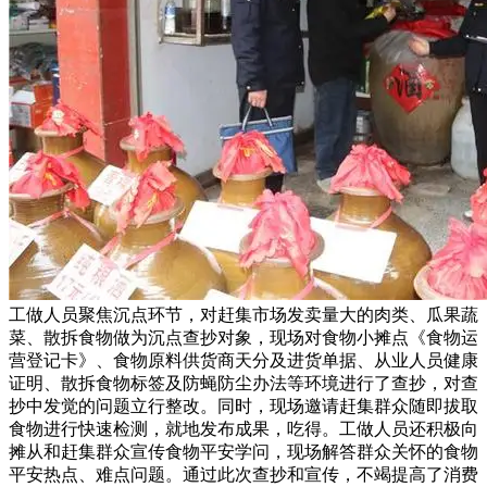
工做人员聚焦沉点环节，对赶集市场发卖量大的肉类、瓜果蔬
菜、散拆食物做为沉点查抄对象，现场对食物小摊点《食物运
营登记卡》、食物原料供货商天分及进货单据、从业人员健康
证明、散拆食物标签及防蝇防尘办法等环境进行了查抄，对查
抄中发觉的问题立行整改。同时，现场邀请赶集群众随即拔取
食物进行快速检测，就地发布成果，吃得。工做人员还积极向
摊从和赶集群众宣传食物平安学问，现场解答群众关怀的食物
平安热点、难点问题。通过此次查抄和宣传，不竭提高了消费