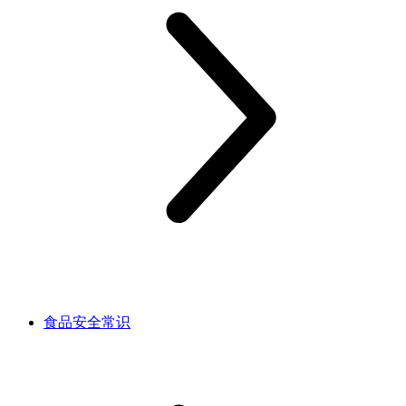
食品安全常识