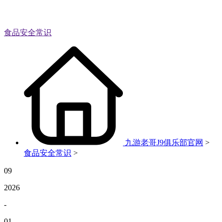
食品安全常识
九游老哥J9俱乐部官网
>
食品安全常识
>
09
2026
-
01