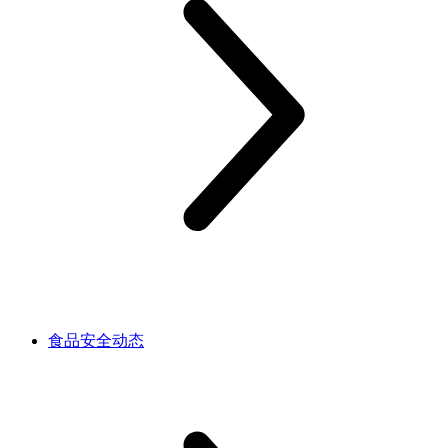
食品安全动态