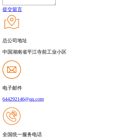
提交留言
总公司地址
中国湖南省平江寺前工业小区
电子邮件
644292146@qq.com
全国统一服务电话