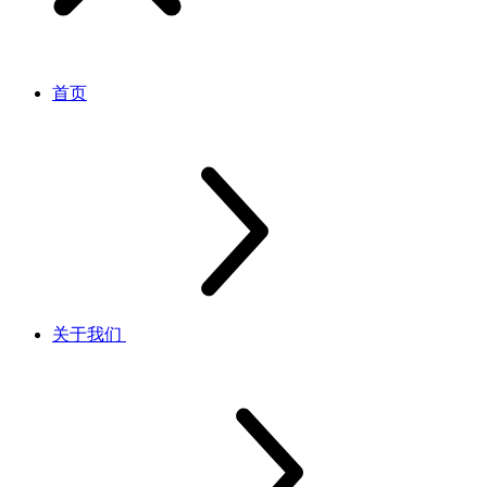
首页
关于我们