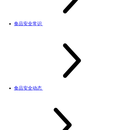
食品安全常识
食品安全动态