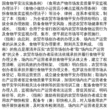
国食物平安法实施条例》《食用农产物市场发卖质量平安监视
办理法子》《食物小做坊小运营店小摊点监视办理条例》《散
拆食物发卖监视办理法子》等法令、律例，连系本省现实，制
定了本《指南》，为全省农贸市场食物平安办理供给明白，提
拔全体办理效能，防备食物平安风险，推进农贸市场健康有序
成长。《指南》合用于全省行政区域内农贸市场食物运营行为
及食物平安监视办理。集市、便平易近市场等可参照施行。
《指南》由总则、农贸市场创办者的办理义务、场内出产运营
者的从体义务、食物平安办理要求、附则共五章构成。《指
南》的焦点是厘清并压实“农贸市场创办者”取“场内出产运营
者”的义务，农贸市场创办者应依法依规承担并履行食物平安
办理义务，场内出产运营者承担食物平安从体义务，建立了权
责清晰、运转高效的办理框架。《指南》明白指出，农贸市场
创办者应承担并履行食物平安办理义务。包罗该当依理市场从
体登记，取得运营资历，成立健全食物平安办理轨制；取场内
出产运营者签定食物质量平安和谈，加强对场内出产运营者食
物平安学问和相关法令律例等的宣传培训工做；配备食物平安
办理人员，监视场内出产运营者依法运营，督促其按证、明码
标价等。此外，《指南》激励有前提的农贸市场创办者成立食
用农产物快检室，配备专（兼）职快检人员，对入场食用农产
物开展快速检测，及时发布检测消息。场内出产运营者是其发