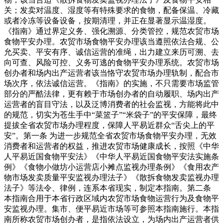
关；发卖对温度、湿度等有特殊要求的食物，配备保温、冷藏
或者冷冻等设备设备，按期清理，并正在显著显示温湿度。
《指南》通过界定义务、强化溯源、分类管控，规范农贸市场
食物平安办理。农贸市场食物平安办理该当遵照依法合规、公
允买卖、平安有序、诚信运营的准绳，出力建立来历可溯、去
向可查、风险可控、义务可逃的食物平安办理系统。农贸市场
创办者和场内出产运营者该当恪守农贸市场办理轨制，配合市
场次序，依法诚信运营。《指南》的实施，不只需要市场监管
部分的严酷法律，更有赖于市场创办者的自动履职、场内出产
运营者的盲目守法，以及泛博消费者的社会监视，方能将此中
的规范，切实为苍生手中“菜篮子”“米袋子”的平安保障，最终
提拔全省农贸市场办理程度，保障人平易近群众“舌尖上的平
安”。第一条 为进一步规范全省农贸市场食物平安办理，无效
消费者和运营者的权益，推进农贸市场健康成长，按照《中华
人平易近国食物平安法》《中华人平易近国食物平安法实施条
例》《食物小做坊小运营店小摊点监视办理条例》《食用农产
物市场发卖质量平安监视办理法子》《散拆食物发卖监视办理
法子》等法令、律例，连系本省现实，制定本指南。第二条
本指南合用于本省行政区域内农贸市场食物运营行为及食物平
安监视办理。集市、便平易近市场等可参照本指南施行。本指
南所称农贸市场创办者，是指依法设立，为场内出产运营者供