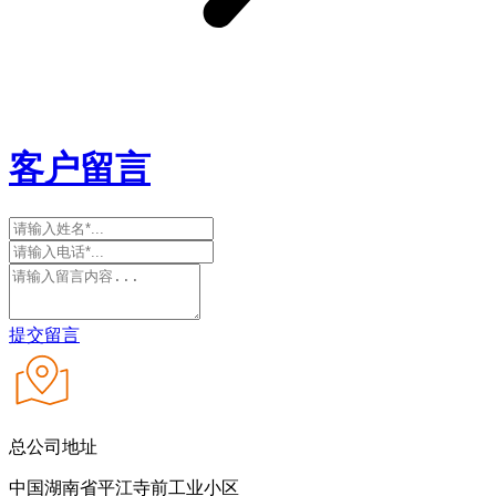
客户留言
提交留言
总公司地址
中国湖南省平江寺前工业小区