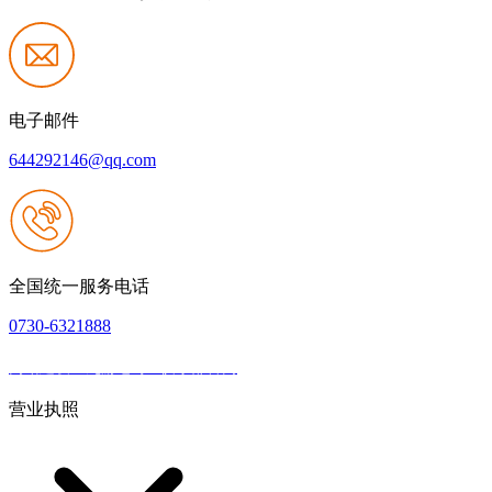
电子邮件
644292146@qq.com
全国统一服务电话
0730-6321888
网站建设：九游老哥J9俱乐部官网
|
网站地图
本网站支持IPV6
营业执照