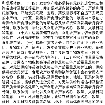
和联系体例。（十四）发卖水产物必需持有无效的进货凭证和
许诺达标及格证等证件，并加强对店内暂养的办理，严禁利用
犯禁药物。严禁发卖病死、变质、药残超标等不合适平安尺度
的水产物。（十五）发卖自产食用农产物的，该当向市场创办
者供给自产食用农产物的许诺达标及格证或留存发卖者身份证
号码、联系体例、居处以及食用农产物名称、数量、入场日期
等消息。（十六）运营者储存食物、食用农产物，该当按期查
抄库存，及时清理变质、霉变生虫或者感官性状非常的食物、
食用农产物。（一）检验供货者天分，包含出产企业（停业执
照、食物出产许可证等）、发卖企业或商户（停业执照、食物
运营许可证或存案消息等）、自产食用农产物发卖者（姓名、
联系德律风、身份证号码消息等）。（二）检验产质量量及格
证件，食用农产物应检验许诺达标及格证等产质量量及格凭
证。对无法供给许诺达标及格证等产质量量及格凭证的，供给
供货者发卖凭证、食用农产物采购和谈等凭证中含有食用农产
物名称、数量、供货日期以及供货者名称、地址、联系体例等
进货消息的，能够做为进货凭证。对无法供给许诺达标及格证
等产质量量及格凭证的自产食用农产物该当留存发卖者身份证
号码、联系体例、居处以及食用农产物名称、数量、入场日期
等消息。（三）检验进货凭证，要留存载明食物名称、数量、
价钱、发卖日期及供货者名称、地址、联系体例等消息的发卖