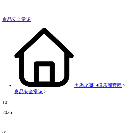
食品安全常识
九游老哥J9俱乐部官网
>
食品安全常识
>
10
2026
-
01