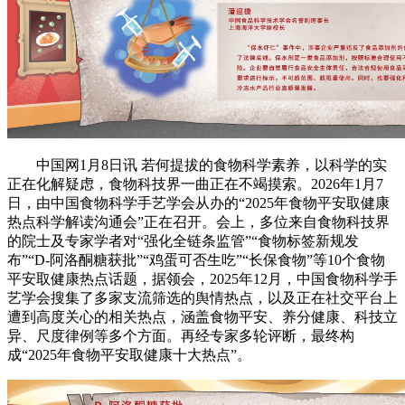
中国网1月8日讯 若何提拔的食物科学素养，以科学的实
正在化解疑虑，食物科技界一曲正在不竭摸索。2026年1月7
日，由中国食物科学手艺学会从办的“2025年食物平安取健康
热点科学解读沟通会”正在召开。会上，多位来自食物科技界
的院士及专家学者对“强化全链条监管”“食物标签新规发
布”“D-阿洛酮糖获批”“鸡蛋可否生吃”“长保食物”等10个食物
平安取健康热点话题，据领会，2025年12月，中国食物科学手
艺学会搜集了多家支流筛选的舆情热点，以及正在社交平台上
遭到高度关心的相关热点，涵盖食物平安、养分健康、科技立
异、尺度律例等多个方面。再经专家多轮评断，最终构
成“2025年食物平安取健康十大热点”。