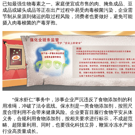
已知最强生物毒素之一。家庭便宜或市售的肉、腌鱼成品、豆
成品或罐头成品等正在出产过程中易受肉毒梭菌污染，企业需
节制从泉源到储运的取过程风险，消费者也要做好，避免可能
摄入肉毒梭菌的产毒芽孢。
“保水虾仁”事务中，涉事企业严沉违反了食物添加剂的利
用准绳，冲破了法令底线。保水剂是一类食物添加剂，按照尺
度合理利用不会带来健康风险。企业要盲目履行食物平安从体
义务，合规利用食物添加剂，按相关要求进行标示，不成超范
畴、超限量利用。同时，也要强化科技立异，鞭策冷冻水产操
行业高质量成长。