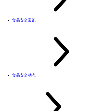
食品安全常识
食品安全动态