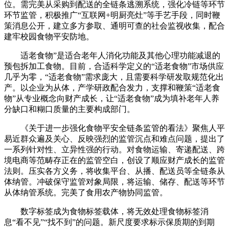
位。需完美从采购到配送的全链条逃溯系统，强化冷链等环节
环节监管，积极推广“互联网+明厨亮灶”等手艺手段，同时鞭
策消息公开，建立多方参取、通明可查的社会监视收集，配合
建牢校园食物平安防地。
适老食物”是适合老年人消化功能及其他心理功能减退的
预包拆加工食物。目前，合适科学定义的“适老食物”市场供应
几乎为零，“适老食物”需求庞大，且需要科学研发取规范化出
产。以企业为从体，产学研政配合发力，支撑和鞭策“适老食
物”从专业概念向财产成长，让“适老食物”成为填补老年人养
分缺口和糊口质量的主要构成部门。
《关于进一步强化食物平安全链条监管的看法》聚焦人平
易近群众遍及关心、反映强烈的监管沉点和难点问题，提出了
一系列针对性、立异性强的行动。对食物运输、寄递配送、跨
境电商等范畴存正在的监管空白，创设了顺应财产成长的监管
法则。压实各方义务，将收集平台、从播、配送员等全链条从
体纳管。冲破保守监管对象局限，将运输、储存、配送等环节
从体纳管系统。完美了食用农产物协同监管。
数字标签成为食物标签载体，将无效处理食物标签消
息“看不见”“找不到”的问题。新尺度要求标示保质期的到期