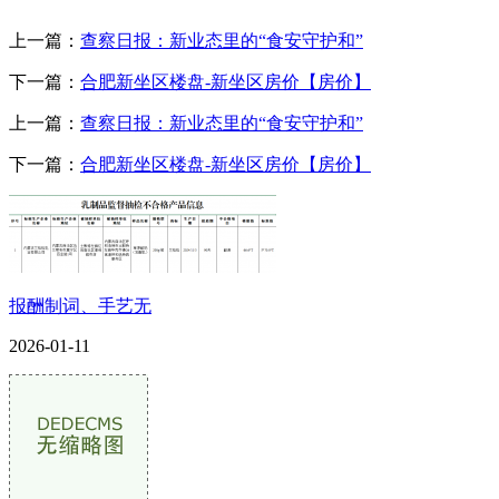
上一篇：
查察日报：新业态里的“食安守护和”
下一篇：
合肥新坐区楼盘-新坐区房价【房价】
上一篇：
查察日报：新业态里的“食安守护和”
下一篇：
合肥新坐区楼盘-新坐区房价【房价】
报酬制词、手艺无
2026-01-11