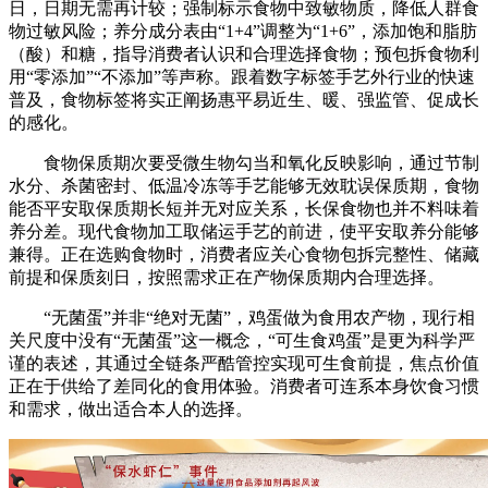
日，日期无需再计较；强制标示食物中致敏物质，降低人群食
物过敏风险；养分成分表由“1+4”调整为“1+6”，添加饱和脂肪
（酸）和糖，指导消费者认识和合理选择食物；预包拆食物利
用“零添加”“不添加”等声称。跟着数字标签手艺外行业的快速
普及，食物标签将实正阐扬惠平易近生、暖、强监管、促成长
的感化。
食物保质期次要受微生物勾当和氧化反映影响，通过节制
水分、杀菌密封、低温冷冻等手艺能够无效耽误保质期，食物
能否平安取保质期长短并无对应关系，长保食物也并不料味着
养分差。现代食物加工取储运手艺的前进，使平安取养分能够
兼得。正在选购食物时，消费者应关心食物包拆完整性、储藏
前提和保质刻日，按照需求正在产物保质期内合理选择。
“无菌蛋”并非“绝对无菌”，鸡蛋做为食用农产物，现行相
关尺度中没有“无菌蛋”这一概念，“可生食鸡蛋”是更为科学严
谨的表述，其通过全链条严酷管控实现可生食前提，焦点价值
正在于供给了差同化的食用体验。消费者可连系本身饮食习惯
和需求，做出适合本人的选择。