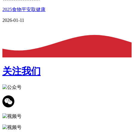
2025食物平安取健康
2026-01-11
关注我们