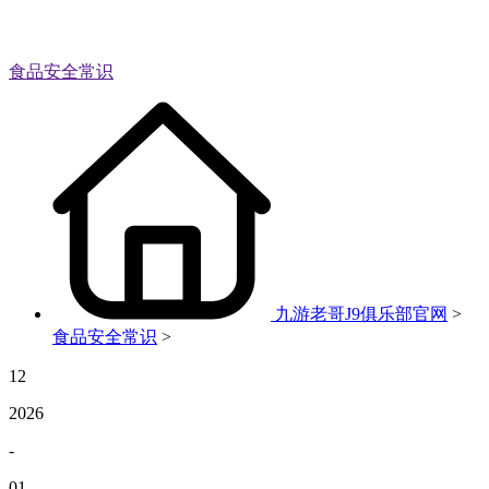
食品安全常识
九游老哥J9俱乐部官网
>
食品安全常识
>
12
2026
-
01