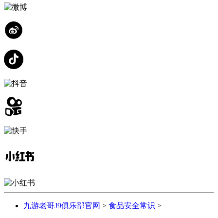
九游老哥J9俱乐部官网
>
食品安全常识
>