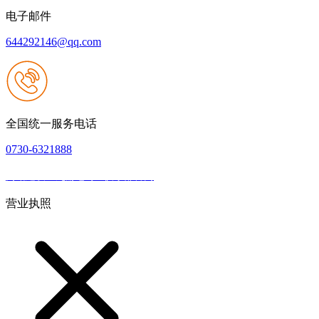
电子邮件
644292146@qq.com
全国统一服务电话
0730-6321888
网站建设：九游老哥J9俱乐部官网
|
网站地图
本网站支持IPV6
营业执照