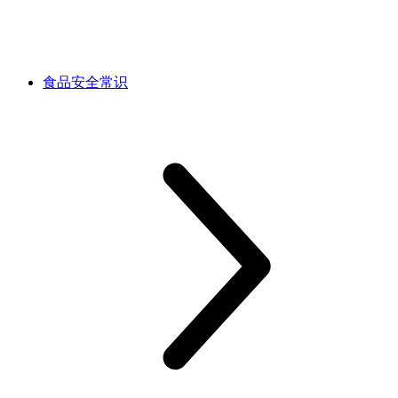
食品安全常识