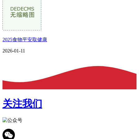
2025食物平安取健康
2026-01-11
关注我们