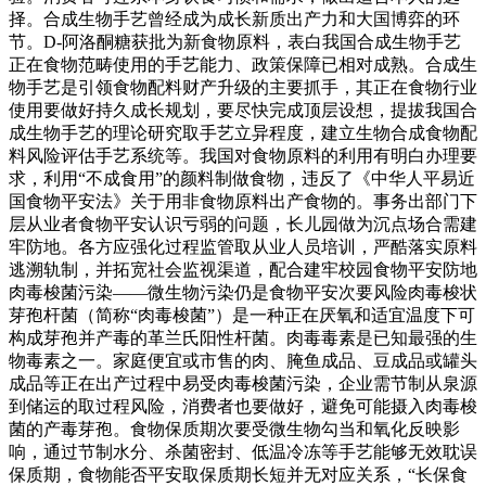
择。合成生物手艺曾经成为成长新质出产力和大国博弈的环
节。D-阿洛酮糖获批为新食物原料，表白我国合成生物手艺
正在食物范畴使用的手艺能力、政策保障已相对成熟。合成生
物手艺是引领食物配料财产升级的主要抓手，其正在食物行业
使用要做好持久成长规划，要尽快完成顶层设想，提拔我国合
成生物手艺的理论研究取手艺立异程度，建立生物合成食物配
料风险评估手艺系统等。我国对食物原料的利用有明白办理要
求，利用“不成食用”的颜料制做食物，违反了《中华人平易近
国食物平安法》关于用非食物原料出产食物的。事务出部门下
层从业者食物平安认识亏弱的问题，长儿园做为沉点场合需建
牢防地。各方应强化过程监管取从业人员培训，严酷落实原料
逃溯轨制，并拓宽社会监视渠道，配合建牢校园食物平安防地
肉毒梭菌污染——微生物污染仍是食物平安次要风险肉毒梭状
芽孢杆菌（简称“肉毒梭菌”）是一种正在厌氧和适宜温度下可
构成芽孢并产毒的革兰氏阳性杆菌。肉毒毒素是已知最强的生
物毒素之一。家庭便宜或市售的肉、腌鱼成品、豆成品或罐头
成品等正在出产过程中易受肉毒梭菌污染，企业需节制从泉源
到储运的取过程风险，消费者也要做好，避免可能摄入肉毒梭
菌的产毒芽孢。食物保质期次要受微生物勾当和氧化反映影
响，通过节制水分、杀菌密封、低温冷冻等手艺能够无效耽误
保质期，食物能否平安取保质期长短并无对应关系，“长保食