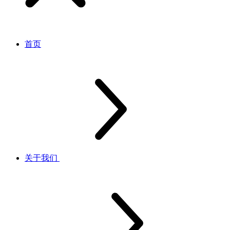
首页
关于我们