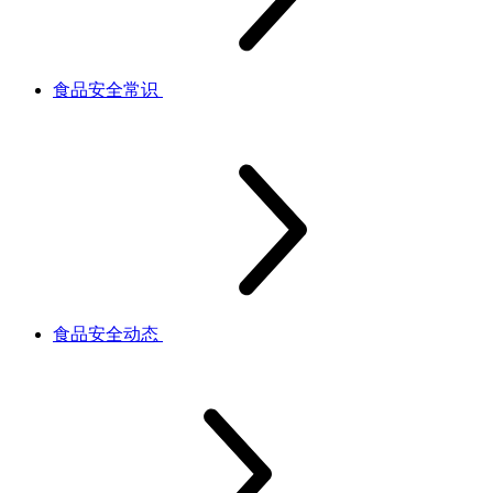
食品安全常识
食品安全动态