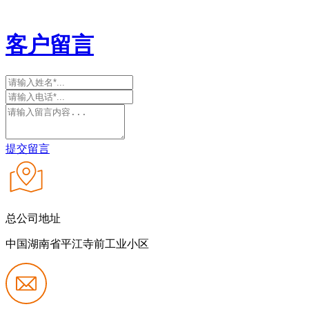
客户留言
提交留言
总公司地址
中国湖南省平江寺前工业小区