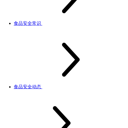
食品安全常识
食品安全动态