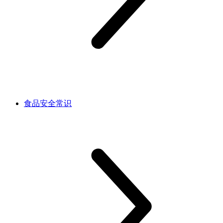
食品安全常识