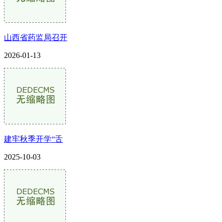
山西省药监局召开
2026-01-13
建牢秋季开学“舌
2025-10-03