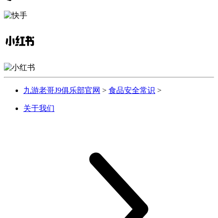
九游老哥J9俱乐部官网
>
食品安全常识
>
关于我们