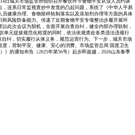
14日城关市场监管所组织召开餐饮环节食物平安从业人员约谈
点，连系日常监视查抄中发觉的凸起问题，系统了《中华人平易
人员健康办理、食物留样轨制落实以及添加剂办理等方面的具体
识和风险防备能力。传递了近期食物平安专项整治步履开展环
要以此次会议为契机，全面开展自查自纠，健全内部办理轨制，
餐饮单元提拔规范化程度的同时，依法依规查处各类违法违规行
查自纠，切实履行从体义务，规范运营行为。下一步，城关市场
度，营制平安、健康、安心的消费。市场监管总局 国度卫生
的通知布告（2025年第56号）起步即超越，2026山东春季