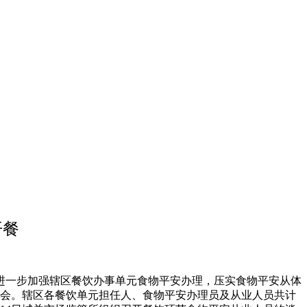
开餐
一步加强辖区餐饮办事单元食物平安办理，压实食物平安从体
训会。辖区各餐饮单元担任人、食物平安办理员及从业人员共计