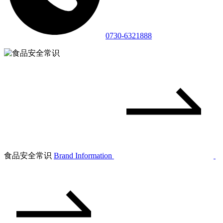
0730-6321888
食品安全常识
Brand Information