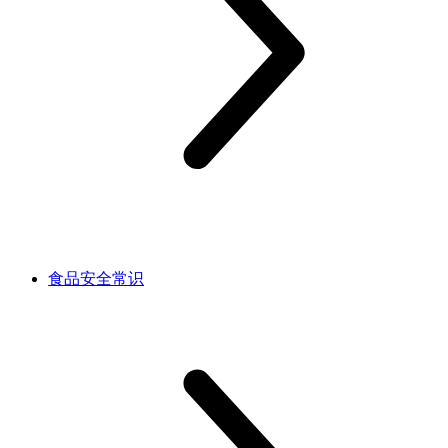
食品安全常识