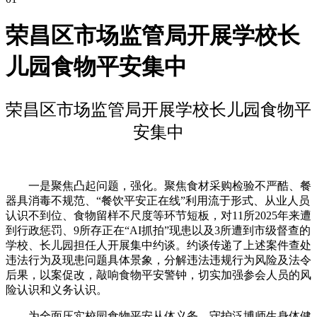
荣昌区市场监管局开展学校长
儿园食物平安集中
荣昌区市场监管局开展学校长儿园食物平
安集中
一是聚焦凸起问题，强化。聚焦食材采购检验不严酷、餐
器具消毒不规范、“餐饮平安正在线”利用流于形式、从业人员
认识不到位、食物留样不尺度等环节短板，对11所2025年来遭
到行政惩罚、9所存正在“AI抓拍”现患以及3所遭到市级督查的
学校、长儿园担任人开展集中约谈。约谈传递了上述案件查处
违法行为及现患问题具体景象，分解违法违规行为风险及法令
后果，以案促改，敲响食物平安警钟，切实加强参会人员的风
险认识和义务认识。
为全面压实校园食物平安从体义务，守护泛博师生身体健