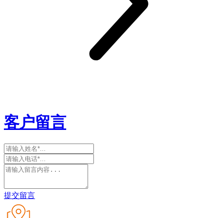
客户留言
提交留言