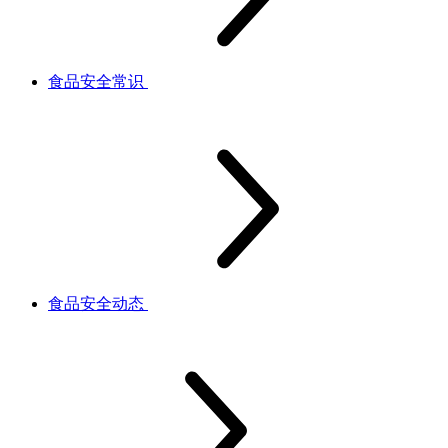
食品安全常识
食品安全动态