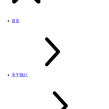
首页
关于我们