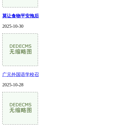
莫让食物平安拖后
2025-10-30
广元外国语学校召
2025-10-28