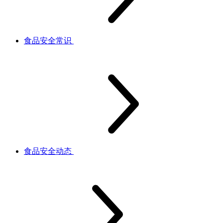
食品安全常识
食品安全动态