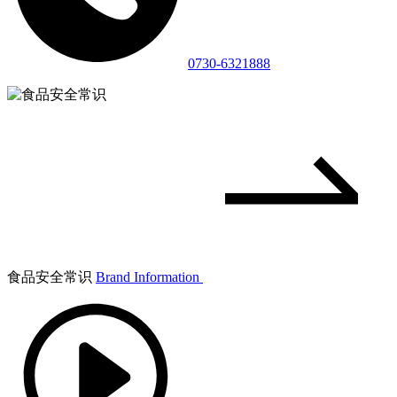
0730-6321888
食品安全常识
Brand Information