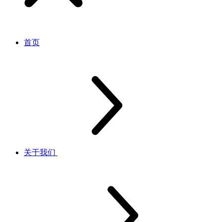
首页
关于我们