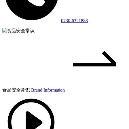
0730-6321888
食品安全常识
Brand Information