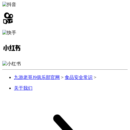
九游老哥J9俱乐部官网
>
食品安全常识
>
关于我们