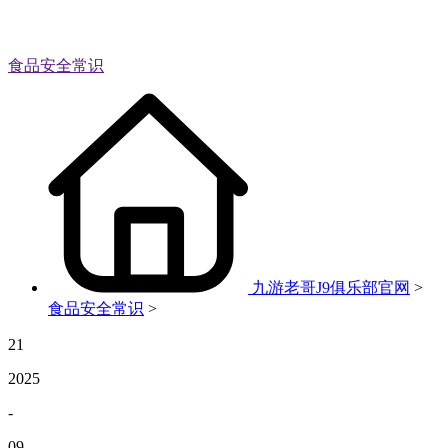
食品安全常识
九游老哥J9俱乐部官网
>
食品安全常识
>
21
2025
-
09