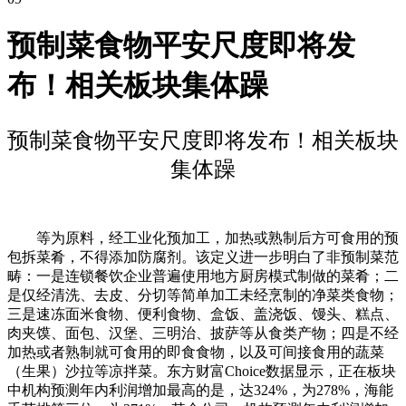
预制菜食物平安尺度即将发
布！相关板块集体躁
预制菜食物平安尺度即将发布！相关板块
集体躁
等为原料，经工业化预加工，加热或熟制后方可食用的预
包拆菜肴，不得添加防腐剂。该定义进一步明白了非预制菜范
畴：一是连锁餐饮企业普遍使用地方厨房模式制做的菜肴；二
是仅经清洗、去皮、分切等简单加工未经烹制的净菜类食物；
三是速冻面米食物、便利食物、盒饭、盖浇饭、馒头、糕点、
肉夹馍、面包、汉堡、三明治、披萨等从食类产物；四是不经
加热或者熟制就可食用的即食食物，以及可间接食用的蔬菜
（生果）沙拉等凉拌菜。东方财富Choice数据显示，正在板块
中机构预测年内利润增加最高的是，达324%，为278%，海能