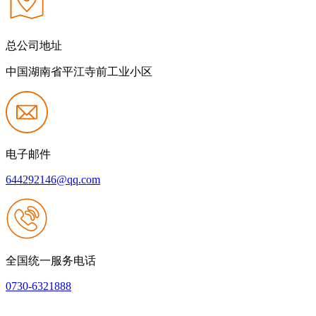
总公司地址
中国湖南省平江寺前工业小区
电子邮件
644292146@qq.com
全国统一服务电话
0730-6321888
网站建设：九游老哥J9俱乐部官网
|
网站地图
本网站支持IPV6