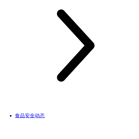
食品安全动态