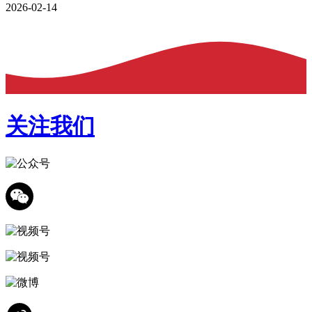
2026-02-14
关注我们