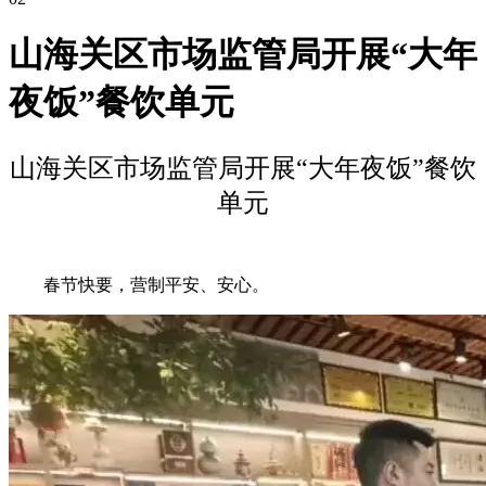
山海关区市场监管局开展“大年
夜饭”餐饮单元
山海关区市场监管局开展“大年夜饭”餐饮
单元
春节快要，营制平安、安心。