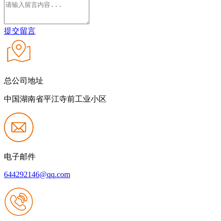
提交留言
总公司地址
中国湖南省平江寺前工业小区
电子邮件
644292146@qq.com