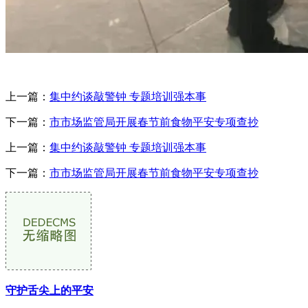
上一篇：
集中约谈敲警钟 专题培训强本事
下一篇：
市市场监管局开展春节前食物平安专项查抄
上一篇：
集中约谈敲警钟 专题培训强本事
下一篇：
市市场监管局开展春节前食物平安专项查抄
守护舌尖上的平安