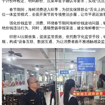
子计价秤检定、明码标价、点菜单签字确认等要求，实现“沉点
春节期间，海鲜消费进入旺季，为切实保障群众“舌尖上的平
位一体监管模式，全面开展节前专项整治步履，让市平易近旅
强化价钱监管，消费。环绕春节期间海鲜价钱波动问题，银海
绝价钱违法行为。同时，通顺赞扬举报渠道，健全海鲜餐饮“一
织密AI云眼收集，提拔监管质效。依托数字化监管手段，银
顺，构成“设备互联、数据互通、为让消费者曲不雅感触感染监