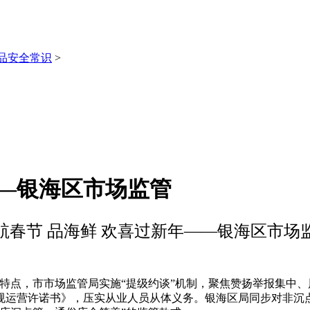
品安全常识
>
——银海区市场监管
航春节 品海鲜 欢喜过新年——银海区市场
特点，市市场监管局实施“提级约谈”机制，聚焦赞扬举报集中
规运营许诺书》，压实从业人员从体义务。银海区局同步对非沉