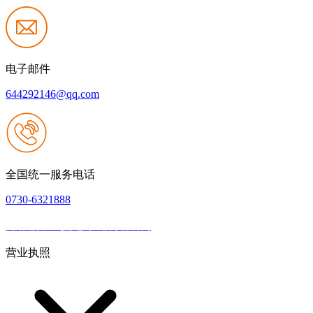
电子邮件
644292146@qq.com
全国统一服务电话
0730-6321888
网站建设：九游老哥J9俱乐部官网
|
网站地图
本网站支持IPV6
营业执照