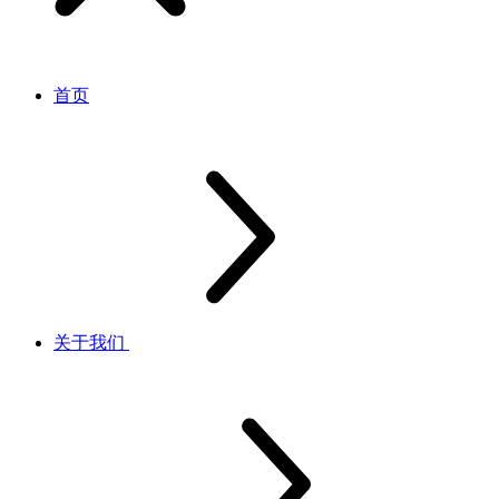
首页
关于我们