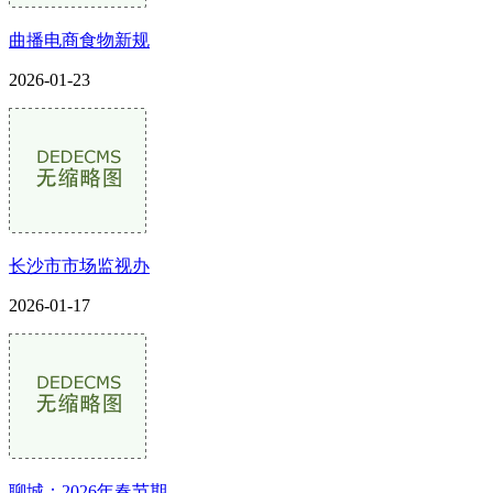
曲播电商食物新规
2026-01-23
长沙市市场监视办
2026-01-17
聊城：2026年春节期