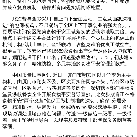
到位、留样不规范等问题，查抄组就地要求义务方当即整改，
并成立复查机制，确保所有问题实现闭环处置。
此次督导查抄采用“自上而下全面启动、由点及面纵深推
进”的包保模式，不只凝结了全区上下干事创业的强大合力，
更展示出翔安区鞭策食物平安工做落实的强劲步地取力度。其
焦点正在于建立并高效运转了层层担任、全员压上的包保工做
机制，构成以上率下、全域联动、攻坚克难的优良工做空气。
截至目前，翔安区已将16659家食物出产运营从体纳入包保范
畴，婚配包保干部1017名，问题整改率达97。71%，初步建立
起义务了了、精准防控、多元共治的食物平安管理新款式。
中国质量旧事网讯 近日，厦门市翔安区以开学季为主要
契机，由厦门市翔安区委、区次要担任同志牵头，结合区市场
监管局、区教育局、马巷街道等多部分，深切辖区部门学校食
堂及涉校餐饮企业开展食物平安督导查抄。此次步履旨正在将
食物平安“两个义务”包保工做机制推向深切，确保“分层分
级、精准防控、结尾发力、终端收效”的要求落地生根，通过
现场协调处理堵点难点问题，传送“一级做给一级看、一级带
着一级干”的明显导向，以现实步履鞭策干部包保义务制落实
落细。