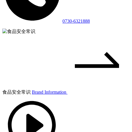
0730-6321888
食品安全常识
Brand Information