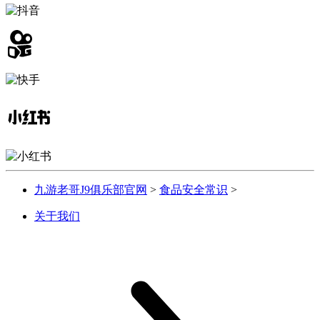
九游老哥J9俱乐部官网
>
食品安全常识
>
关于我们