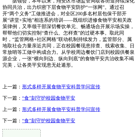
据领会，本年以来，翔安区市场监管局取各街道持续深化
协同共治，出力织密下层食物平安防护“一张网”。通过召
开“两个义务”工做推进会，对全区200多名村居包保干部开
展“讲堂+实地”相连系的培训——既组织进修食物平安相关政
策律例，又率领干部深切餐饮单元、畅通场合开展示场实操，
帮帮他们切实控制“查什么、怎样查”的过硬本事。取此同
时，“监管网格+社区网格”联动机制持续发力，监管部分、属
地取社会力量亲近共同，正在校园餐现患排查、线索收集、日
常放哨等工做中构成合力。从学校周边餐饮门店到校园供餐泉
源企业，一张“横向到边、纵向到底”的食物平安共治收集不竭
完美，让各类平安现患无处遁形。
上一篇：
形式多样开展食物平安科普学问宣传
下一篇：
“食”刻守护校园食物平安
上一篇：
形式多样开展食物平安科普学问宣传
下一篇：
“食”刻守护校园食物平安