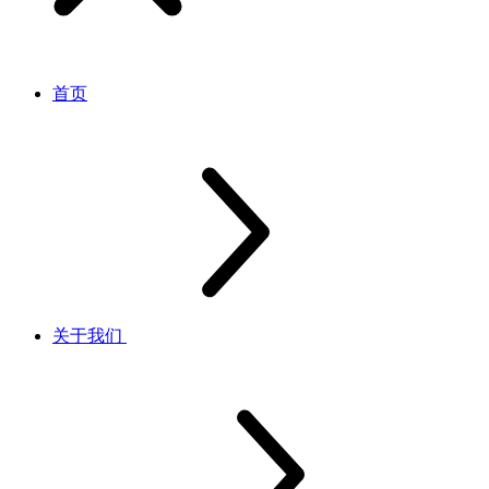
首页
关于我们