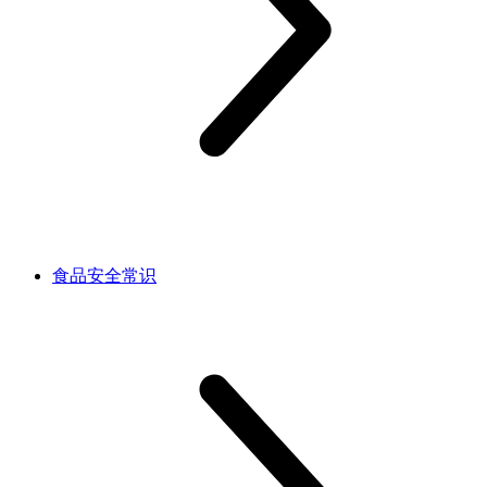
食品安全常识