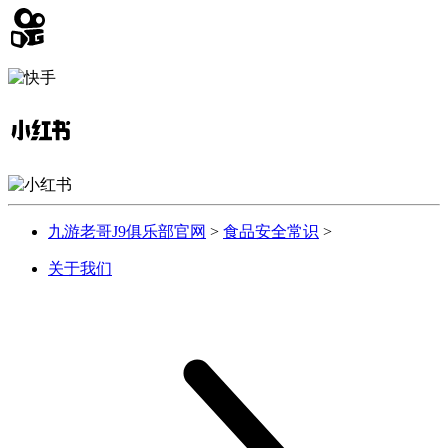
九游老哥J9俱乐部官网
>
食品安全常识
>
关于我们