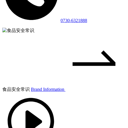
0730-6321888
食品安全常识
Brand Information