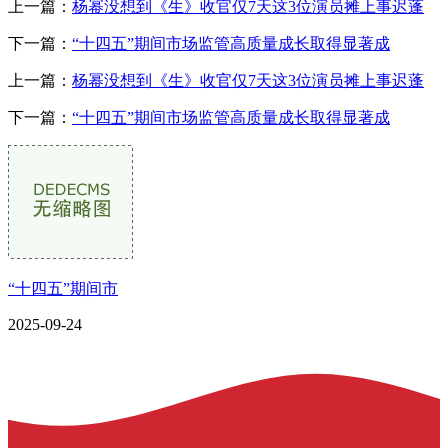
上一篇：
杨幂没想到《生》收官仅7天这3位演员摊上事迟蓬
下一篇：
“十四五”期间市场监管高质量成长取得显著成
上一篇：
杨幂没想到《生》收官仅7天这3位演员摊上事迟蓬
下一篇：
“十四五”期间市场监管高质量成长取得显著成
“十四五”期间市
2025-09-24