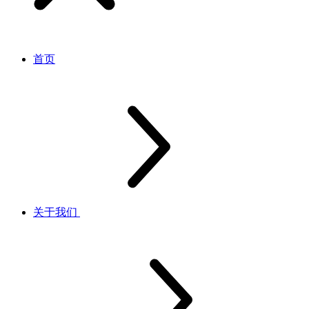
首页
关于我们