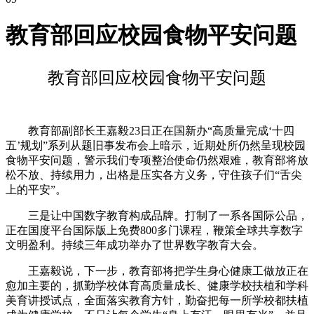
教育部回应校园食物平安问题
教育部回应校园食物平安问题
教育部副部长王嘉毅23日正在国新办“高质量完成‘十四
五’规划”系列从题旧事发布会上暗示，近期处所仍然呈现校园
食物平安问题，警示我们专项整治使命仍然艰难，教育部将放
松不放、持续用力，出格是压实各方义务，守住孩子们“舌尖
上的平安”。
三是让中国数字教育构成品牌。打制了一系各国际公品，
正在国度平台国际版上免费800多门课程，鞭策全球共享数字
文明盈利。持续三年成功举办了世界数字教育大会。
王嘉毅说，下一步，教育部将把学生身心健康工做放正在
愈加主要的，抓勤学校体育高质量成长、健康学校扶植和学科
美育讲授试点，全面落实教育方针，勤奋把每一所学校都扶植