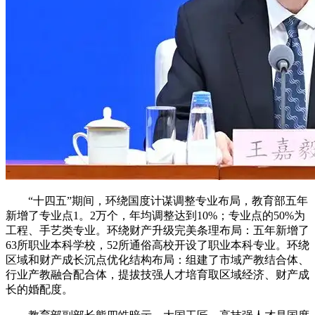
“十四五”期间，环绕国度计谋调整专业布局，教育部五年
新增了专业点1。2万个，年均调整达到10%；专业点的50%为
工程、手艺类专业。环绕财产升级完美条理布局：五年新增了
63所职业本科学校，52所通俗高校开设了职业本科专业。环绕
区域和财产成长沉点优化结构布局：组建了市域产教结合体、
行业产教融合配合体，提拔技强人才培育取区域经济、财产成
长的婚配度。