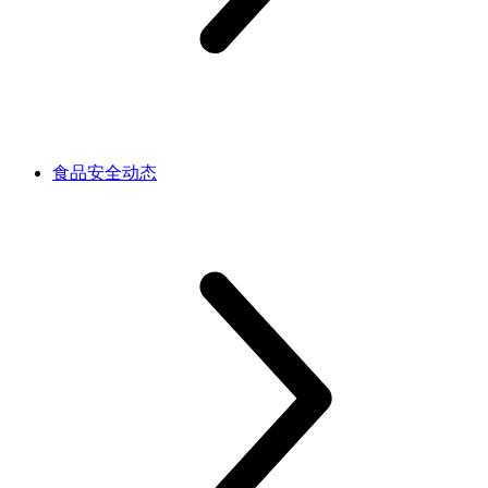
食品安全动态