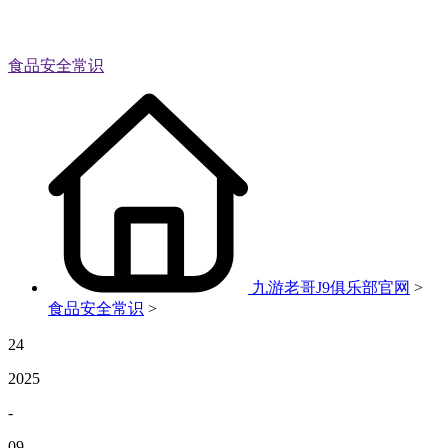
食品安全常识
九游老哥J9俱乐部官网
>
食品安全常识
>
24
2025
-
09