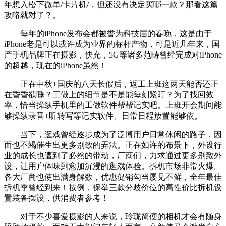
年想入松下微单/卡片机/，但还没有决定买哪一款？那看这篇
攻略就对了？。
每年的iPhone发布会都被誉为科技届的春晚，这是由于
iPhone老是可以或许成为业界的标杆产物，可是近几年来，国
产手机品牌正在摄影，快充，5G等诸多范畴曾经完成对iPhone
的超越，现在的iPhone虽然！
正在中秋+国庆的八天长假后，返工上班这两天能否还正
在昏昏欲睡？工做上的细节是不是能每刻紧盯？为了找回效
率，恰当操纵手机里的工做软件帮帮记实吧。上班开会期间能
够操纵录音+听转写等记实软件、日常日程放置能够依。
当下，逛戏曾经逐步成为了泛博用户日常休闲的路子，因
而也不竭催生出更多别致的弄法。正在如许的布景下，外设行
业的成长也遭到了必然的带动，厂商们，力求通过更多别致外
设，让用户体味到愈加沉浸的逛戏体验。拆机市场非常火爆。
各大厂商也使出满身解数，优惠促销勾当屡见不鲜，全年最佳
拆机季曾经到来！按例，保举三款分歧价位的高性价比拆机设
置装备摆设，供消费者参考！
对于不少喜爱摄影的人来说，玲珑简便的相机才会有随身