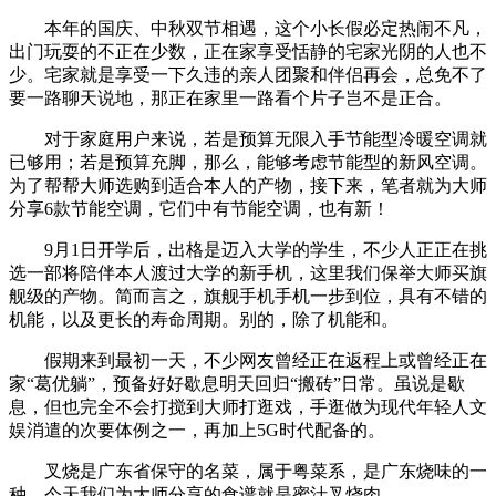
本年的国庆、中秋双节相遇，这个小长假必定热闹不凡，
出门玩耍的不正在少数，正在家享受恬静的宅家光阴的人也不
少。宅家就是享受一下久违的亲人团聚和伴侣再会，总免不了
要一路聊天说地，那正在家里一路看个片子岂不是正合。
对于家庭用户来说，若是预算无限入手节能型冷暖空调就
已够用；若是预算充脚，那么，能够考虑节能型的新风空调。
为了帮帮大师选购到适合本人的产物，接下来，笔者就为大师
分享6款节能空调，它们中有节能空调，也有新！
9月1日开学后，出格是迈入大学的学生，不少人正正在挑
选一部将陪伴本人渡过大学的新手机，这里我们保举大师买旗
舰级的产物。简而言之，旗舰手机手机一步到位，具有不错的
机能，以及更长的寿命周期。别的，除了机能和。
假期来到最初一天，不少网友曾经正在返程上或曾经正在
家“葛优躺”，预备好好歇息明天回归“搬砖”日常。虽说是歇
息，但也完全不会打搅到大师打逛戏，手逛做为现代年轻人文
娱消遣的次要体例之一，再加上5G时代配备的。
叉烧是广东省保守的名菜，属于粤菜系，是广东烧味的一
种。今天我们为大师分享的食谱就是蜜汁叉烧肉。