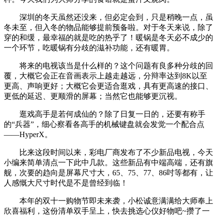
深圳的冬天虽然还没来，但必定会到，只是稍晚一点，虽
冬未至，但入冬的物品能够提前预备啦。对于冬天来说，除了
穿的和缓，最幸福的就是吃的热乎了！暖锅是冬天必不成少的
一个环节，吃暖锅有分歧的滋补功能，还有暖胃。
将来的电视该当是什么样的？这个问题有良多种分歧的回
覆，大概它会正在音画表示上越走越远，分辩率达到8K以至
更高、声响更好；大概它会更适合逛戏，具有更高速的接口、
更低的延迟、更顺滑的屏幕；当然它也能够更沉视。
逛戏高手是若何成仙的？除了日复一日的，还要有称手
的“兵器”，细心察看各高手的机械键盘就会发觉一个配合点
——HyperX。
比来这段时间以来，彩电厂商发布了不少新品电视，今天
小编来简单清点一下此中几款。这些新品有中端高端，还有旗
舰，次要的趋向是屏幕尺寸大，65、75、77、86吋等都有，让
人感慨大尺寸时代是不是曾经到临！
本年的双十一购物节即未来袭，小松诚意满满给大师奉上
欣喜福利，这份清单双手呈上，快去挑选心仪好物吧~攒了一