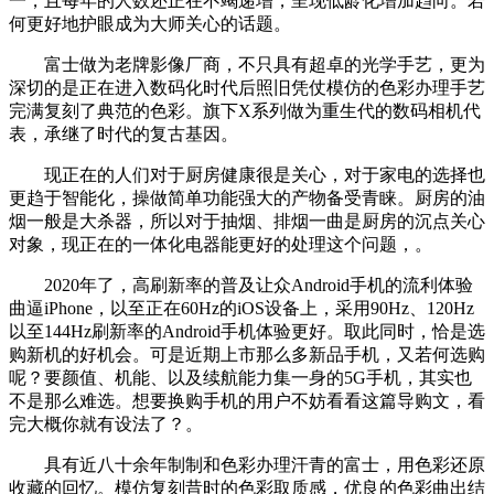
一，且每年的人数还正在不竭递增，呈现低龄化增加趋向。若
何更好地护眼成为大师关心的话题。
富士做为老牌影像厂商，不只具有超卓的光学手艺，更为
深切的是正在进入数码化时代后照旧凭仗模仿的色彩办理手艺
完满复刻了典范的色彩。旗下X系列做为重生代的数码相机代
表，承继了时代的复古基因。
现正在的人们对于厨房健康很是关心，对于家电的选择也
更趋于智能化，操做简单功能强大的产物备受青睐。厨房的油
烟一般是大杀器，所以对于抽烟、排烟一曲是厨房的沉点关心
对象，现正在的一体化电器能更好的处理这个问题，。
2020年了，高刷新率的普及让众Android手机的流利体验
曲逼iPhone，以至正在60Hz的iOS设备上，采用90Hz、120Hz
以至144Hz刷新率的Android手机体验更好。取此同时，恰是选
购新机的好机会。可是近期上市那么多新品手机，又若何选购
呢？要颜值、机能、以及续航能力集一身的5G手机，其实也
不是那么难选。想要换购手机的用户不妨看看这篇导购文，看
完大概你就有设法了？。
具有近八十余年制制和色彩办理汗青的富士，用色彩还原
收藏的回忆。模仿复刻昔时的色彩取质感，优良的色彩曲出结