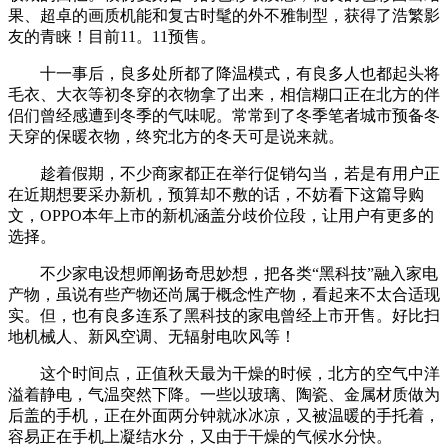
果、超卓的画质机能和复古时髦的外不雅制型，获得了浩繁影
友的青睐！目前11。11预售。
十一事后，良多处所都了降温模式，有良多人也都起头将
毛衣、大衣等初冬穿的衣物拿了出来，相信糊口正在北方的伴
侣们曾经感遭到冬季的气味呢。常常到了冬季笔者城市预备冬
天穿的保暖衣物，终究北方的冬天可是说来就。
趁着假期，不少商家都正在举行促销勾当，若是有用户正
在近期想要采办新机，预算却不敷的话，不妨看下这篇导购
文，OPPO本年上市的新机涵盖分歧价位段，让用户有更多的
选择。
不少家电设想师阐扬奇思妙想，把各类“黑科技”融入家电
产物，虽说有些产物还尚属于概念性产物，看起来不太合适现
实。但，也有良多连系了黑科技的家电曾经上市开售。好比扫
地机械人、新风空调、无辐射电吹风等！
这个时间点，正值秋天最为干燥的时候，北方的空气中洋
溢着静电，气温突然下降。一些以玻璃、陶瓷、金属材质做为
后盖的手机，正在外面两分钟就冰冰凉，又被温暖的手托着，
容易正在手机上凝结水分，又由于干燥的气候水分快。