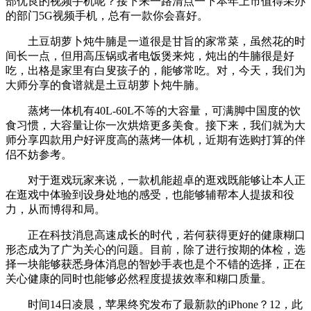
部优良的视频手机呢？接下来一路清点一下本年上市值得采办
的部门5G视频手机，总有一款你会喜好。
土豆胡萝卜炖牛腩是一道很是甘旨的家常菜，虽然花的时
间长一点，但用高压锅或者电饭煲来炖，炖出的牛腩很是好
吃，出格是家里有白叟孩子的，能够常吃。对，今天，我们为
大师分享的食谱就是土豆胡萝卜炖牛腩。
蒸烤一体机有40L-60L不等的大容量，可满脚中国度的饮
食习惯，大容量让你一次烘焙更多美食。接下来，我们就为大
师分享四款用户好评度高的蒸烤一体机，近期有选购打算的伴
侣不妨参考。
对于逛戏玩家来说，一款机能超卓的逛戏既能够让本人正
在逛戏中体验到设身处地的感受，也能够辅帮本人提拔和役
力，从而博得和局。
正在科技消息高速成长的时代，若何获得更好的健康糊口
形态成为了广为关心的问题。目前，除了进行按期的体检，选
择一块能够获悉身体消息的智妙手表也是个不错的选择，正在
关心健康的同时也能够必然程度提拔效率和糊口质量。
时间14日凌晨，苹果终究发布了最新款的iPhone？12，此