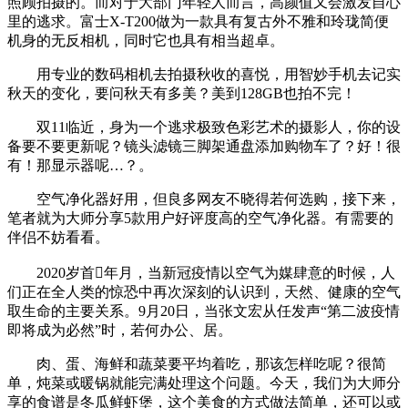
照顾拍摄的。而对于大部门年轻人而言，高颜值又会激发自心
里的逃求。富士X-T200做为一款具有复古外不雅和玲珑简便
机身的无反相机，同时它也具有相当超卓。
用专业的数码相机去拍摄秋收的喜悦，用智妙手机去记实
秋天的变化，要问秋天有多美？美到128GB也拍不完！
双11临近，身为一个逃求极致色彩艺术的摄影人，你的设
备要不要更新呢？镜头滤镜三脚架通盘添加购物车了？好！很
有！那显示器呢…？。
空气净化器好用，但良多网友不晓得若何选购，接下来，
笔者就为大师分享5款用户好评度高的空气净化器。有需要的
伴侣不妨看看。
2020岁首年月，当新冠疫情以空气为媒肆意的时候，人
们正在全人类的惊恐中再次深刻的认识到，天然、健康的空气
取生命的主要关系。9月20日，当张文宏从任发声“第二波疫情
即将成为必然”时，若何办公、居。
肉、蛋、海鲜和蔬菜要平均着吃，那该怎样吃呢？很简
单，炖菜或暖锅就能完满处理这个问题。今天，我们为大师分
享的食谱是冬瓜鲜虾堡，这个美食的方式做法简单，还可以或