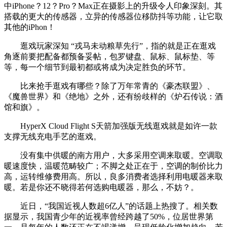
中iPhone？12？Pro？Max正在摄影上的升级令人印象深刻。其
搭载的更大的传感器，立异的传感器位移防抖等功能，让它取
其他的iPhon！
逛戏玩家深知 “戎马未动粮草先行”，指的就是正在逛戏
角逐前要把配备都预备妥帖，包罗键盘、鼠标、鼠标垫、等
等，每一个细节到最初都或将成为决定胜负的环节。
比来抢手逛戏有哪些？除了万年常青的《豪杰联盟》、
《魔兽世界》和《绝地》之外，还有纷歧样的《炉石传说：酒
馆和旗》。
HyperX Cloud Flight S天箭加强版无线逛戏就是如许一款
支撑无线充电手艺的逛戏。
没有集中供暖的南方用户，大多采用空调来取暖。空调取
暖速度快，温暖范畴较广；不脚之处正在于，空调的制价比力
高，运转维修费用高。所以，良多消费者选择利用电暖器来取
暖。若是你还不晓得若何选购电暖器，那么，不妨？。
近日，“我国近视人数超6亿人”的话题上热搜了。相关数
据显示，我国青少年的近视率曾经跨越了50%，位居世界第