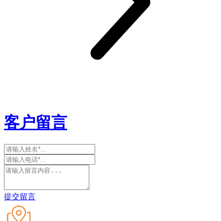
客户留言
提交留言