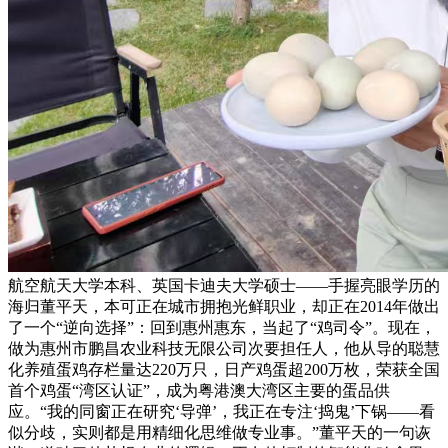
航空航天大学本科、英国卡迪夫大学硕士——手握亮眼学历的
海归董平天，本可正在城市拥抱光鲜职业，却正在2014年做出
了一个“逆向选择”：回到惠州惠东，当起了“鸡司令”。现在，
做为惠州市鹏昌农业科技无限公司次要担任人，他从导的聪慧
化养殖蛋鸡存栏量达220万只，日产鸡蛋超200万枚，荣获全国
首个鸡蛋“湾区认证”，成为粤港澳大湾区主要的蛋品供
应。“我的同窗正在研究‘导弹’，我正在专注‘捣鬼’下锅——看
似分歧，实则都是用精细化思维做专业事。”董平天的一句诙