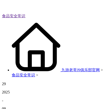
食品安全常识
九游老哥J9俱乐部官网
>
食品安全常识
>
29
2025
-
09