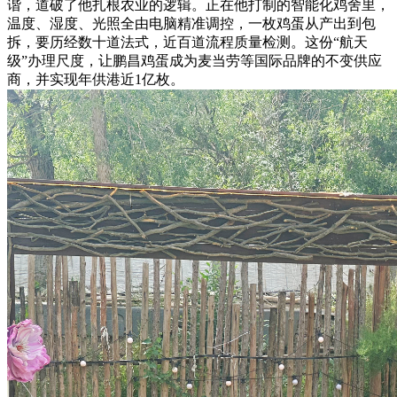
谐，道破了他扎根农业的逻辑。正在他打制的智能化鸡舍里，
温度、湿度、光照全由电脑精准调控，一枚鸡蛋从产出到包
拆，要历经数十道法式，近百道流程质量检测。这份“航天
级”办理尺度，让鹏昌鸡蛋成为麦当劳等国际品牌的不变供应
商，并实现年供港近1亿枚。