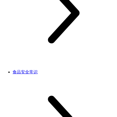
食品安全常识