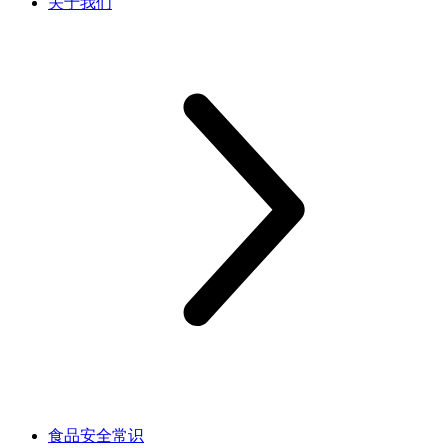
关于我们
食品安全常识