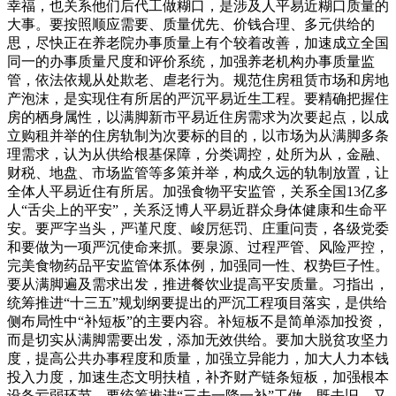
幸福，也关系他们后代工做糊口，是涉及人平易近糊口质量的
大事。要按照顺应需要、质量优先、价钱合理、多元供给的
思，尽快正在养老院办事质量上有个较着改善，加速成立全国
同一的办事质量尺度和评价系统，加强养老机构办事质量监
管，依法依规从处欺老、虐老行为。规范住房租赁市场和房地
产泡沫，是实现住有所居的严沉平易近生工程。要精确把握住
房的栖身属性，以满脚新市平易近住房需求为次要起点，以成
立购租并举的住房轨制为次要标的目的，以市场为从满脚多条
理需求，认为从供给根基保障，分类调控，处所为从，金融、
财税、地盘、市场监管等多策并举，构成久远的轨制放置，让
全体人平易近住有所居。加强食物平安监管，关系全国13亿多
人“舌尖上的平安”，关系泛博人平易近群众身体健康和生命平
安。要严字当头，严谨尺度、峻厉惩罚、庄重问责，各级党委
和要做为一项严沉使命来抓。要泉源、过程严管、风险严控，
完美食物药品平安监管体系体例，加强同一性、权势巨子性。
要从满脚遍及需求出发，推进餐饮业提高平安质量。习指出，
统筹推进“十三五”规划纲要提出的严沉工程项目落实，是供给
侧布局性中“补短板”的主要内容。补短板不是简单添加投资，
而是切实从满脚需要出发，添加无效供给。要加大脱贫攻坚力
度，提高公共办事程度和质量，加强立异能力，加大人力本钱
投入力度，加速生态文明扶植，补齐财产链条短板，加强根本
设备亏弱环节。要统筹推进“三去一降一补”工做，既去旧、又