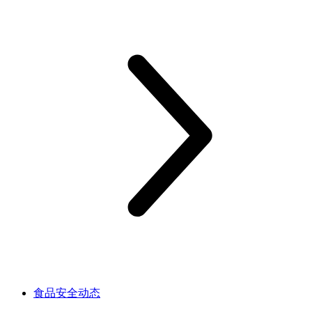
食品安全动态