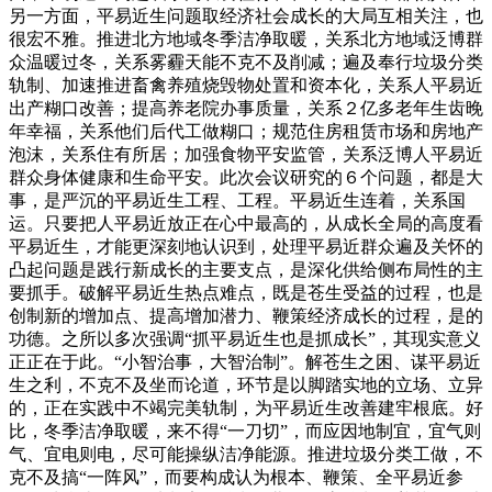
另一方面，平易近生问题取经济社会成长的大局互相关注，也
很宏不雅。推进北方地域冬季洁净取暖，关系北方地域泛博群
众温暖过冬，关系雾霾天能不克不及削减；遍及奉行垃圾分类
轨制、加速推进畜禽养殖烧毁物处置和资本化，关系人平易近
出产糊口改善；提高养老院办事质量，关系２亿多老年生齿晚
年幸福，关系他们后代工做糊口；规范住房租赁市场和房地产
泡沫，关系住有所居；加强食物平安监管，关系泛博人平易近
群众身体健康和生命平安。此次会议研究的６个问题，都是大
事，是严沉的平易近生工程、工程。平易近生连着，关系国
运。只要把人平易近放正在心中最高的，从成长全局的高度看
平易近生，才能更深刻地认识到，处理平易近群众遍及关怀的
凸起问题是践行新成长的主要支点，是深化供给侧布局性的主
要抓手。破解平易近生热点难点，既是苍生受益的过程，也是
创制新的增加点、提高增加潜力、鞭策经济成长的过程，是的
功德。之所以多次强调“抓平易近生也是抓成长”，其现实意义
正正在于此。“小智治事，大智治制”。解苍生之困、谋平易近
生之利，不克不及坐而论道，环节是以脚踏实地的立场、立异
的，正在实践中不竭完美轨制，为平易近生改善建牢根底。好
比，冬季洁净取暖，来不得“一刀切”，而应因地制宜，宜气则
气、宜电则电，尽可能操纵洁净能源。推进垃圾分类工做，不
克不及搞“一阵风”，而要构成认为根本、鞭策、全平易近参