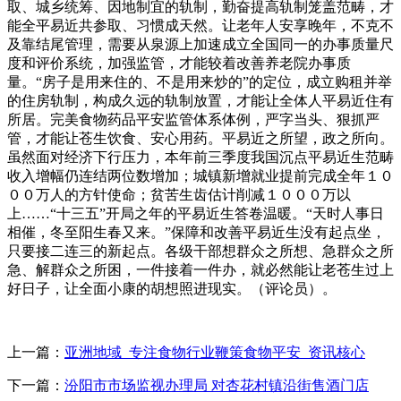
取、城乡统筹、因地制宜的轨制，勤奋提高轨制笼盖范畴，才
能全平易近共参取、习惯成天然。让老年人安享晚年，不克不
及靠结尾管理，需要从泉源上加速成立全国同一的办事质量尺
度和评价系统，加强监管，才能较着改善养老院办事质
量。“房子是用来住的、不是用来炒的”的定位，成立购租并举
的住房轨制，构成久远的轨制放置，才能让全体人平易近住有
所居。完美食物药品平安监管体系体例，严字当头、狠抓严
管，才能让苍生饮食、安心用药。平易近之所望，政之所向。
虽然面对经济下行压力，本年前三季度我国沉点平易近生范畴
收入增幅仍连结两位数增加；城镇新增就业提前完成全年１０
００万人的方针使命；贫苦生齿估计削减１０００万以
上……“十三五”开局之年的平易近生答卷温暖。“天时人事日
相催，冬至阳生春又来。”保障和改善平易近生没有起点坐，
只要接二连三的新起点。各级干部想群众之所想、急群众之所
急、解群众之所困，一件接着一件办，就必然能让老苍生过上
好日子，让全面小康的胡想照进现实。（评论员）。
上一篇：
亚洲地域_专注食物行业鞭策食物平安_资讯核心
下一篇：
汾阳市市场监视办理局 对杏花村镇沿街售酒门店