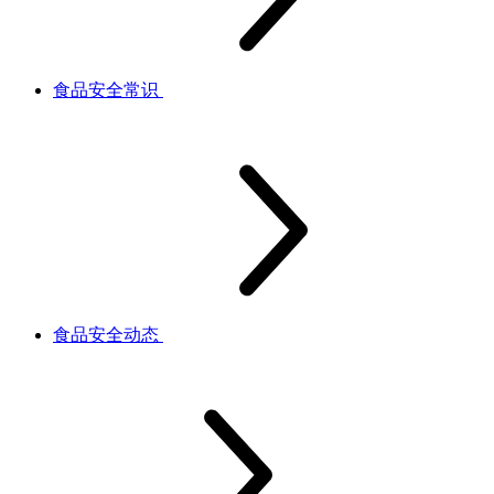
食品安全常识
食品安全动态