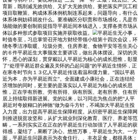
育新，既削减无效供给、又扩大无效供给。要把落实严沉工程
项目取鞭策、构成体系体例机制连系起来，问题导向，有什么
体系体例妨碍就改什么。要准确区分职责和市场感化，凡是市
场能做的要创制前提指导平易近间本钱进入，支撑各类市场从
体以多种形式参取项目实施并获取收益。
平易近生无小事，
时值冬至，习总掌管召开地方财经带领小组第十四次会议，环
绕冬季洁净取暖、垃圾分类、住房养老、食物平安等苍生关心
的６件平易近生大事颁发主要讲话，做出具体摆设。深切的关
怀，悉心的谋划，贯穿戴以人平易近为核心的成长思惟，彰显
了“处理平易近群众遍及关怀的凸起问题”的平易近生情怀，正
在寒冬时节向１３亿人平易近传送着温和缓力量。“国以平易
近为本，亦为平易近而立”。全面建成小康社会，正在连结经
济增加的同时，更主要的是落实以人平易近为核心的成长思
惟，正在学有所教、劳有所得、病有所医、老有所养、住有所
居上持续取得新进展。党的以来，以习同志为焦点的把“人平
易近对夸姣糊口的神驰”做为奋斗方针，不竭加大平易近生投
入力度，出力提高平易近生保障程度。从织密平易近生保障网
到推进脱贫攻坚和，从扩大就业到深化教育、医疗、养老等范
畴，一系列实实正在正在的平易近生行动加强了人平易近的获
得感，凝结了，果断了决心。悠悠万事，平易近生为大。一方
面，平易近生问题表示为衣食住行、、丰衣足食，都很具体；