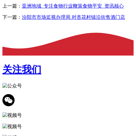
上一篇：
亚洲地域_专注食物行业鞭策食物平安_资讯核心
下一篇：
汾阳市市场监视办理局 对杏花村镇沿街售酒门店
关注我们