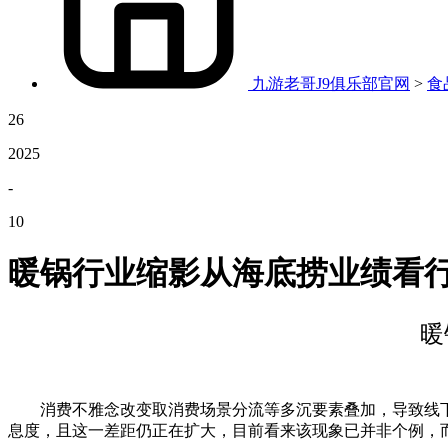
九游老哥J9俱乐部官网
>
食
26
2025
-
10
暖锅行业缩影从海底捞业绩看
暖
消费不雅念改变取消费场景分流等多沉要素叠加，导致线下
息度，且这一差距仍正在扩大，目前看来该现象已并非个例，