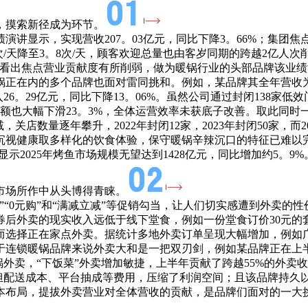
，摸索新径成为环节。
讲显示，实现营收207。03亿元，同比下降3。66%；集团焦点运
2次/天降至3。8次/天，顾客欢迎总量也由客岁同期的跨越2亿人次
，不难看出焦点营业贡献度有所削弱，做为暖锅行业的头部品牌该
正在内的多个品牌也面对雷同挑和。例如，某品牌其全年营收为47。
26。29亿元，同比下降13。06%。虽然公司通过封闭138家低
发卖额也大幅下滑23。3%，全体运营效率未获底子改善。取此
关店数量逐年攀升，2022年封闭12家，2023年封闭50家，而
沉视健康取多样化的饮食体验，保守暖锅辛辣沉口的特征已难以
示2025年烤鱼市场规模无望达到1428亿元，同比增加约5。
市场所作中从头博得青睐。
”“0元购”和“满减立减”等促销勾当，让人们切实感遭到外卖的
后外卖的现实收入远低于线下堂食，例如一份堂食订价30元的
选择正在家点外卖。据统计多地外卖订单呈现大幅增加，例如广
于连锁暖锅品牌来说外卖大和是一把双刃剑，例如某品牌正在上
守暖锅外卖，“下饭菜”外卖增加敏捷，上半年贡献了跨越55%的
承担配送成本、平台抽成等费用，压缩了利润空间；且该品牌持久
本布局，提拔外卖营业对全体营收的贡献，是品牌们面对的一大