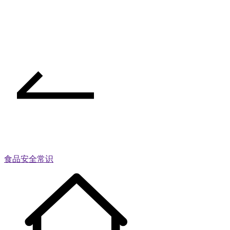
食品安全常识