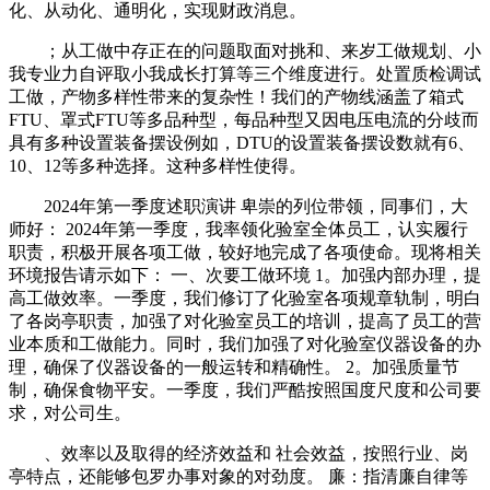
化、从动化、通明化，实现财政消息。
；从工做中存正在的问题取面对挑和、来岁工做规划、小
我专业力自评取小我成长打算等三个维度进行。处置质检调试
工做，产物多样性带来的复杂性！我们的产物线涵盖了箱式
FTU、罩式FTU等多品种型，每品种型又因电压电流的分歧而
具有多种设置装备摆设例如，DTU的设置装备摆设数就有6、
10、12等多种选择。这种多样性使得。
2024年第一季度述职演讲 卑崇的列位带领，同事们，大
师好： 2024年第一季度，我率领化验室全体员工，认实履行
职责，积极开展各项工做，较好地完成了各项使命。现将相关
环境报告请示如下： 一、次要工做环境 1。加强内部办理，提
高工做效率。一季度，我们修订了化验室各项规章轨制，明白
了各岗亭职责，加强了对化验室员工的培训，提高了员工的营
业本质和工做能力。同时，我们加强了对化验室仪器设备的办
理，确保了仪器设备的一般运转和精确性。 2。加强质量节
制，确保食物平安。一季度，我们严酷按照国度尺度和公司要
求，对公司生。
、效率以及取得的经济效益和 社会效益，按照行业、岗
亭特点，还能够包罗办事对象的对劲度。 廉：指清廉自律等