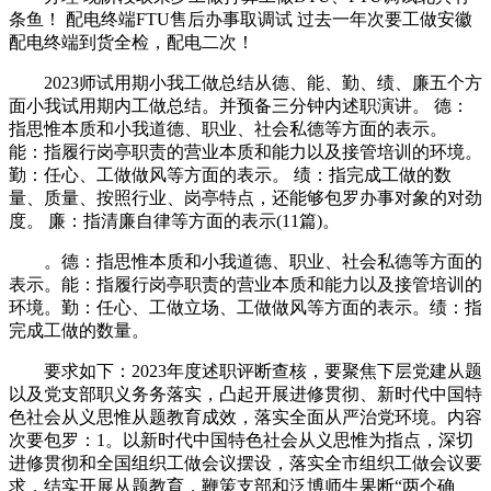
条鱼！ 配电终端FTU售后办事取调试 过去一年次要工做安徽
配电终端到货全检，配电二次！
2023师试用期小我工做总结从德、能、勤、绩、廉五个方
面小我试用期内工做总结。并预备三分钟内述职演讲。 德：
指思惟本质和小我道德、职业、社会私德等方面的表示。
能：指履行岗亭职责的营业本质和能力以及接管培训的环境。
勤：任心、工做做风等方面的表示。 绩：指完成工做的数
量、质量、按照行业、岗亭特点，还能够包罗办事对象的对劲
度。 廉：指清廉自律等方面的表示(11篇)。
。德：指思惟本质和小我道德、职业、社会私德等方面的
表示。能：指履行岗亭职责的营业本质和能力以及接管培训的
环境。勤：任心、工做立场、工做做风等方面的表示。绩：指
完成工做的数量。
要求如下：2023年度述职评断查核，要聚焦下层党建从题
以及党支部职义务务落实，凸起开展进修贯彻、新时代中国特
色社会从义思惟从题教育成效，落实全面从严治党环境。内容
次要包罗：1。以新时代中国特色社会从义思惟为指点，深切
进修贯彻和全国组织工做会议摆设，落实全市组织工做会议要
求，结实开展从题教育，鞭策支部和泛博师生果断“两个确