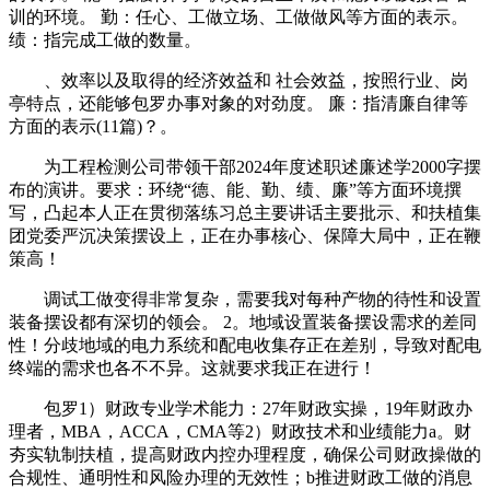
训的环境。 勤：任心、工做立场、工做做风等方面的表示。
绩：指完成工做的数量。
、效率以及取得的经济效益和 社会效益，按照行业、岗
亭特点，还能够包罗办事对象的对劲度。 廉：指清廉自律等
方面的表示(11篇)？。
为工程检测公司带领干部2024年度述职述廉述学2000字摆
布的演讲。要求：环绕“德、能、勤、绩、廉”等方面环境撰
写，凸起本人正在贯彻落练习总主要讲话主要批示、和扶植集
团党委严沉决策摆设上，正在办事核心、保障大局中，正在鞭
策高！
调试工做变得非常复杂，需要我对每种产物的待性和设置
装备摆设都有深切的领会。 2。地域设置装备摆设需求的差同
性！分歧地域的电力系统和配电收集存正在差别，导致对配电
终端的需求也各不不异。这就要求我正在进行！
包罗1）财政专业学术能力：27年财政实操，19年财政办
理者，MBA，ACCA，CMA等2）财政技术和业绩能力a。财
夯实轨制扶植，提高财政内控办理程度，确保公司财政操做的
合规性、通明性和风险办理的无效性；b推进财政工做的消息