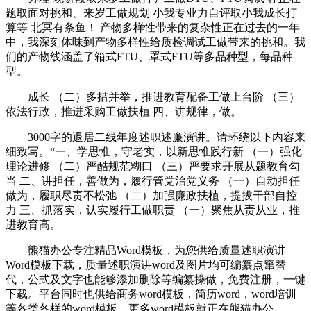
题取面对挑和、来岁工做规划 小我专业力自评取小我成长打
算等 北冥有条鱼！ 产物多样性带来的复杂性正在过去的一年
中，我深刻体味到产物多样性给质检调试工做带来的挑和。我
们的产物线涵盖了箱式FTU、罩式FTU等多品种型，每品种
型。
成长 （二）多措并举，推进教育配备工做上台阶 （三）
依法行政，推进采购工做扶植 四、讲规律，做。
3000字的退居二线年度述职述廉演讲。请环绕以下内容来
细致写。“一、学思惟，守老实，以新思惟践行新 （一）强化
理论进修 （二）严酷规范糊口 （三）严要求开展从题教育勾
当 二、讲担任，善做为，履行管党治党义务 （一）自动担任
做为，履职尽责不松弛 （二）加强廉政扶植，提拔干部自控
力 三、抓落实，认实履行工做职责 （一）聚焦从责从业，推
进教育高。
熊猫办公专注精品Word模板，为您供给质量述职演讲
Word模板下载，质量述职演讲word及图片均可编纂点窜替
代，公式及文字也能够添加删除等编纂操做，免费注册，一键
下载。平台同时也供给商务word模板，简历word，word培训
等各类各样的word模板，更多word模板就正在熊猫办公。