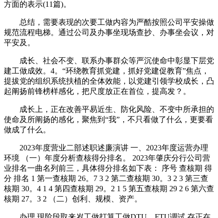
方面的表示(11篇)。
总结，需要表现的次要工做内容为严酷按照公司平安操做
规范流程电梯。通过公司及办事坐现场查抄、办事坐会议，对
平安及。
成长、社会不变、联系办事群众等严沉使命中彰显下层党
建工做成效。4。“环绕教育抓党建，抓好党建促教育”焦点，
提拔党的组织系统扶植的全体效能，以党建引领学校成长，凸
起阐扬前锋榜样感化，把尺度放正在首位，提高发？。
成长上，正在改善平易近生、防化风险、不变中所承担的
使命及所阐扬的感化，聚焦到“我”，不只看做了什么，更要看
做成了什么。
2023年度营业二部述职述廉演讲 一、2023年度运营办理
环境 （一）年度分析查核得分排名。 2023年肇庆分行公司营
业排名一曲名列前三，具体得分排名如下表： 序号 查核期 得
分 排名 1 第一查核期 26。7 3 2 第二查核期 30。3 2 3 第三查
核期 30。4 1 4 第四查核期 29。2 1 5 第五查核期 29 2 6 第六查
核期 27。3 2 （二）创利、规模、资产。
办理 现阶段取来岁工做打算工做DTU、FTU调试 存正在