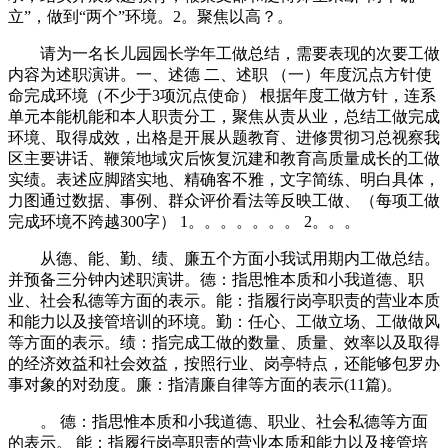
立”，做到“两个”环境。2。聚焦以高？。
请为一名长儿园园长学年工做总结，需要表现的次要工做
内容为述职演讲。一、述德 二、述职 （一）年度沉点方针使
命完成环境（不少于3项沉点使命） 根据年度工做方针，连系
单元本能机能和本人职责分工，聚焦从责从业，总结工做完成
环境、取得成效，出格是开展从题教育、进修贯彻习总视察我
区主要讲话、鞭策地域灾后恢复沉建和教育高质量成长的工做
实绩。表述应脚踏实地、精确客不雅，文字简练、明白具体，
力图通过数据、事例、群众评价看法等反映工做、（每项工做
完成环境不跨越300字） 1。。。。。。。 2。。。
从德、能、勤、绩、廉五个方面小我试用期内工做总结。
并预备三分钟内述职演讲。德：指思惟本质和小我道德、职
业、社会私德等方面的表示。能：指履行岗亭职责的营业本质
和能力以及接管培训的环境。勤：任心、工做立场、工做做风
等方面的表示。绩：指完成工做的数量、质量、效率以及取得
的经济效益和社会效益，按照行业、岗亭特点，还能够包罗办
事对象的对劲度。廉：指清廉自律等方面的表示(11篇)。
。 德：指思惟本质和小我道德、职业、社会私德等方面
的表示。 能：指履行岗亭职责的营业本质和能力以及接管培