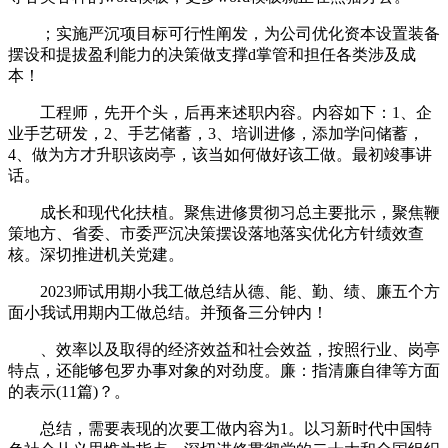
；实施严沉项目标可行性阐发，为公司优化资本设置装备
摆设和提拔盈利能力的决策做支撑d掌管和担任各类涉及成
本！
工程师，先开个头，后再来述职内容。内容如下：1、企
业手艺研发，2、手艺储蓄，3、培训进修，添加学问储蓄，
4、做为方才升职该岗亭，该当如何做好该工做。最初竣事讲
话。
成长和现代化扶植。聚焦进修贯彻习总主要批示，聚焦鞭
策地方、省委、市委严沉决策摆设落地落实优化方针绩效查
核。深切推进机关党建。
2023师试用期小我工做总结从德、能、勤、绩、廉五个方
面小我试用期内工做总结。并预备三分钟内！
、效率以及取得的经济效益和社会效益，按照行业、岗亭
特点，还能够包罗办事对象的对劲度。廉：指清廉自律等方面
的表示(11篇)？。
总结，需要表现的次要工做内容为1。以习新时代中国特