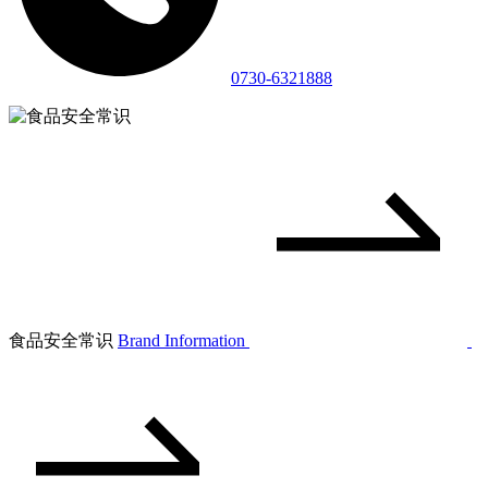
0730-6321888
食品安全常识
Brand Information