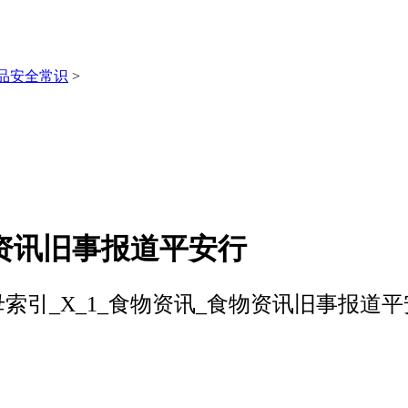
品安全常识
>
物资讯旧事报道平安行
母索引_X_1_食物资讯_食物资讯旧事报道平