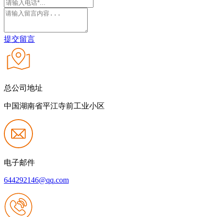
提交留言
总公司地址
中国湖南省平江寺前工业小区
电子邮件
644292146@qq.com