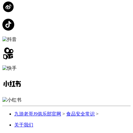
九游老哥J9俱乐部官网
>
食品安全常识
>
关于我们