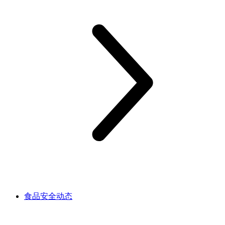
食品安全动态