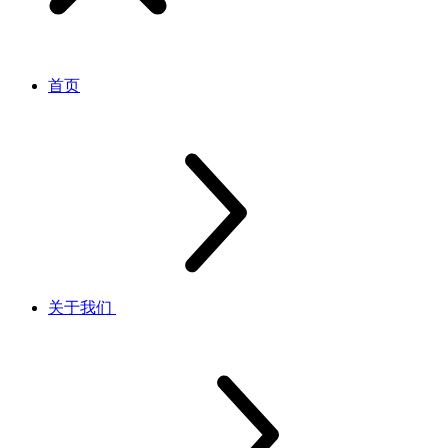
首页
关于我们