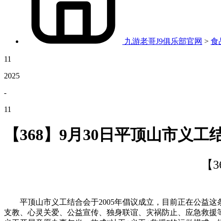
九游老哥J9俱乐部官网
>
食
11
2025
-
11
【368】9月30日平顶山市义
【
平顶山市义工结合会于2005年倡议成立，目前正在公益这
支教、心灵关爱、公益宣传、独身联谊、灾祸防止、应急救援