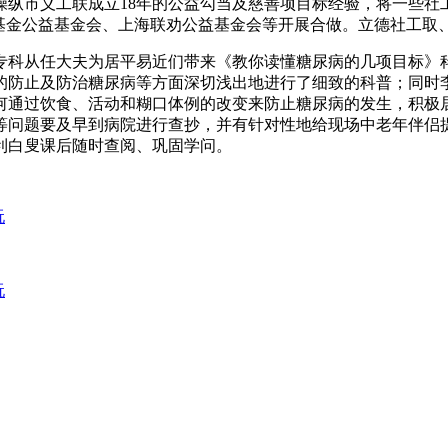
，操纵市义工联成立18年的公益勾当及慈善项目标经验，将一些
基金公益基金会、上海联劝公益基金会等开展合做。立德社工取、
科从任大夫为居平易近们带来《教你读懂糖尿病的几项目标》科
的防止及防治糖尿病等方面深切浅出地进行了细致的科普；同时
何通过饮食、活动和糊口体例的改变来防止糖尿病的发生，积极
等问题要及早到病院进行查抄，并有针对性地给现场中老年伴侣
利白叟课后随时查阅、巩固学问。
玩
玩