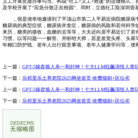
义工开展意愿办事勾当。构成“社工+义工+救援”的运做模式
及学校开展了“应急分散正在校园”、同时，立德社工取深圳壹
，很是侥幸地邀请到了平顶山市第二人平易近病院糖尿病专
糖尿病的典型症状，糖尿病并发症，糖尿病的风险和若何科学
来历，糖类的接收，血糖的去等等，大夫还向居平易近们了若
习惯。以等问题一一解答。并吩咐大师，若是发觉头疼、头晕
年糊口防护线、老年人出行留意事项、老年人健康学问等，便
上一篇：
GPT-5操盘狼人杀一和封神！七大LLM狂飙演技人类
下一篇：
乐邻里乐土养老院2025网坐首页 收费细则+区位劣
上一篇：
GPT-5操盘狼人杀一和封神！七大LLM狂飙演技人类
下一篇：
乐邻里乐土养老院2025网坐首页 收费细则+区位劣