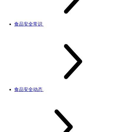
食品安全常识
食品安全动态