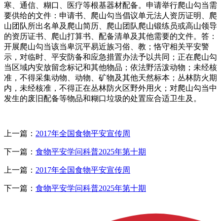
寒、通信、糊口、医疗等根基器材配备。申请举行爬山勾当需
要供给的文件：申请书、爬山勾当倡议单元法人资历证明、爬
山团队所出名单及爬山简历、爬山团队爬山锻练员或高山领导
的资历证书、爬山打算书、配备清单及其他需要的文件。答：
开展爬山勾当该当卑沉平易近族习俗、教；恪守相关平安警
示，对临时、平安防备和应急措置办法予以共同；正在爬山勾
当区域内安放留念标记和其他物品；依法野活泼动物；未经核
准，不得采集动物、动物、矿物及其他天然标本；丛林防火期
内，未经核准，不得正在丛林防火区野外用火；对爬山勾当中
发生的废旧配备等物品和糊口垃圾的处置应合适卫生及。
上一篇：
2017年全国食物平安宣传周
下一篇：
食物平安学问科普2025年第十期
上一篇：
2017年全国食物平安宣传周
下一篇：
食物平安学问科普2025年第十期