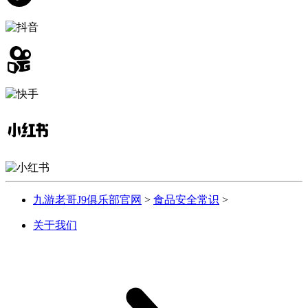
九游老哥J9俱乐部官网
>
食品安全常识
>
关于我们