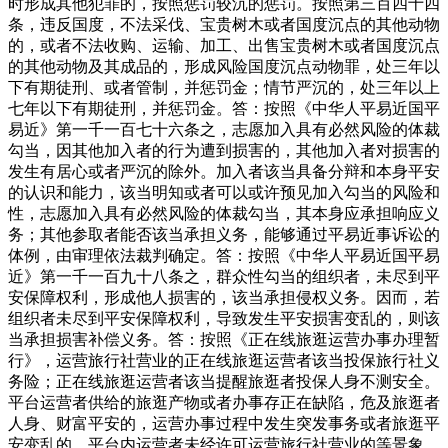
时形成其他犯罪的，按照惩罚较沉的惩罚。按照第三百四十四
条，违反国度，不法采伐、宝贵树木或者国度沉点的其他动物
的，或者不法收购、运输、加工、出售宝贵树木或者国度沉点
的其他动物及其成品的，形成风险国度沉点动物罪，处三年以
下有期徒刑、或者管制，并惩罚金；情节严沉的，处三年以上
七年以下有期徒刑，并惩罚金。答：按照《中华人平易近国平
易近》第一千一百七十六条之，志愿加入具有必然风险的体裁
勾当，因其他加入者的行为遭到损害的，其他加入者对损害的
发生有居心或者严沉的除外。加入者该当具备分辩和本身平安
的认识和能力，该当明知或者可以或许预见加入勾当的风险和
性，志愿加入具有必然风险的体裁勾当，其本身应承担响应义
务；其他参取者能否该当承担义务，能够通过平易近事诉讼的
体例，由审理依法裁判确定。答：按照《中华人平易近国平易
近》第一千一百九十八条之，群众性勾当的组织者，未尽到平
安保障权利，形成他人损害的，该当承担侵权义务。因而，若
组织者未尽到平安保障权利，导致发生平安损害变乱的，则该
当承担损害补偿义务。答：按照《正在线旅逛运营办事办理暂
行》，运营旅行社营业的正在线旅逛运营者该当投保旅行社义
务险；正在线旅逛运营者该当提醒旅逛者投保人身不测安全。
平台运营者供给的旅逛产物或者办事存正在缺陷，危及旅逛者
人身、财富平安的，运营办事过程中发生突发事务或者旅逛平
安变乱的，平台内运营者未经许可运营旅行社营业的等景象，