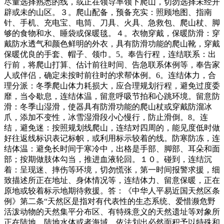
尽量选择熟悉的线，或正在领导率领下爬山，切勿选择未经开
辟或未的山区。３。爬山配备，预备充实：照顾地图、指南
针、手机、充电宝、电筒、刀具、火具、急救包、爬山杖、脚
够的食物和水、睡袋或保暖毯。４。衣物穿戴，保暖防滑：穿
戴防水透气和颜色鲜明的外衣，具有防滑功能的爬山靴，穿戴
保暖优良的手套、帽子、领巾。5。奉告行程，连结联系：出
行前，将爬山打算、估计前往时间、告急联系体例等，奉告家
人或伴侣，确定未按时前往时的求帮体例。6。连结体力，合
理分派：冬季爬山体力耗损大，应合理规划行程，避免过度委
靡，当令歇息，连结体温，留意呼吸节拍和心跳环境。留意防
滑：冬季山湿滑，使器具有防滑功能的爬山杖或穿戴防溜冰
爪，添加不变性，冰雪湿滑段小心慢行，防止滑倒。8。连
结，避免迷：按照规划线爬山，连结对四周的，能见度低时做
好往返线标识表记标帜，或利用标示较着的线。防寒防冻，连
结体温：避免长时间于寒冷中，出格是手部、脚部、耳朵和面
部；按期做肢体勾当，推进血液轮回。１０。碰到，连结沉
着：呈现迷、摔伤等环境，切勿慌张，第一时间报警求援，细
致描述所正在地址、身体情况等，连结体力、留意保暖，正在
原地或较着标示地期待救援。答：《中华人平易近国天然区条
例》第二条“天然区是指对有代表性的生态系统、爱惜濒危野
活泼动物的天然集平分布区、有特殊意义的天然遗址等对象所
正在陆地、陆地水体或者海域，依法划出必然面积予以特殊和