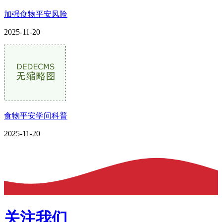
加强食物平安风险
2025-11-20
食物平安学问科普
2025-11-20
关注我们