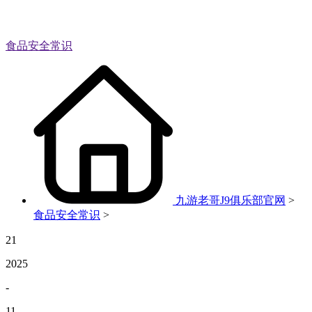
食品安全常识
九游老哥J9俱乐部官网
>
食品安全常识
>
21
2025
-
11