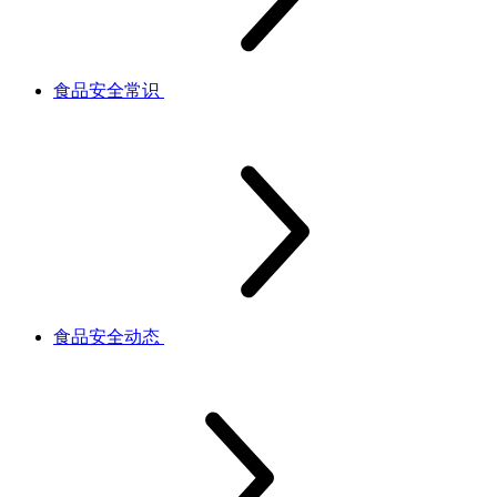
食品安全常识
食品安全动态