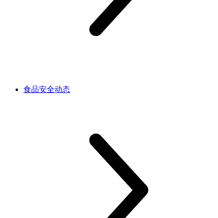
食品安全动态