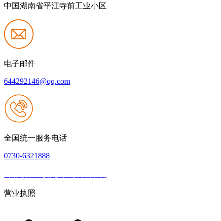
中国湖南省平江寺前工业小区
电子邮件
644292146@qq.com
全国统一服务电话
0730-6321888
网站建设：九游老哥J9俱乐部官网
|
网站地图
本网站支持IPV6
营业执照