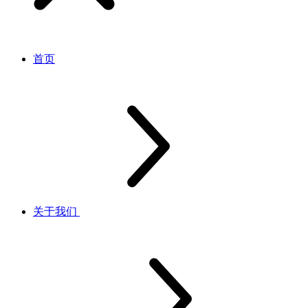
首页
关于我们