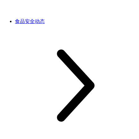
食品安全动态