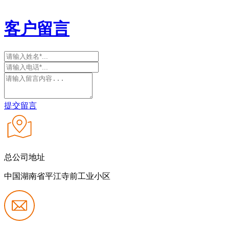
客户留言
提交留言
总公司地址
中国湖南省平江寺前工业小区