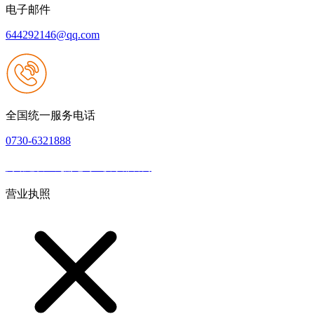
电子邮件
644292146@qq.com
全国统一服务电话
0730-6321888
网站建设：九游老哥J9俱乐部官网
|
网站地图
本网站支持IPV6
营业执照