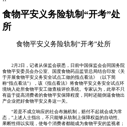
食物平安义务险轨制“开考”处
所
食物平安义务险轨制“开考”处所
2月2日，记者从保监会获悉，日前中国保监会会同国务院
食物平安委员会办公室、国度食物药品监管总局结合印发《关
于开展食物平安义务安全试点工做的指点看法》（以下简
称“指点看法”），该《指点看法》将食物平安义务安全试点环
境纳入处所食物平安工做查核评价系统。专家认为，此举不只
有益于提高消费者的食物平安保障程度，同时还能倒逼食物出
产企业把好食物平安义务这一关。
“若是不成立响应的社会布施机制，赔付不起就会成为常
态，”上述人士指出，不只能够从轨制上保障权益的自动性、
果断性得以实现，使每个消费者都能成为食物平安的监视者；