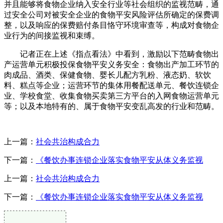
并且能够将食物企业纳入安全行业等社会组织的监视范畴，通
过安全公司对被安全企业的食物平安风险评估所确定的保费调
整，以及响应的保费赔付条目恪守环境审查等，构成对食物企
业行为的间接监视和束缚。
记者正在上述《指点看法》中看到，激励以下范畴食物出
产运营单元积极投保食物平安义务安全：食物出产加工环节的
肉成品、酒类、保健食物、婴长儿配方乳粉、液态奶、软饮
料、糕点等企业；运营环节的集体用餐配送单元、餐饮连锁企
业、学校食堂、收集食物买卖第三方平台的入网食物运营单元
等；以及本地特有的、属于食物平安变乱高发的行业和范畴。
上一篇：
社会共治构成合力
下一篇：
《餐饮办事连锁企业落实食物平安从体义务监视
上一篇：
社会共治构成合力
下一篇：
《餐饮办事连锁企业落实食物平安从体义务监视