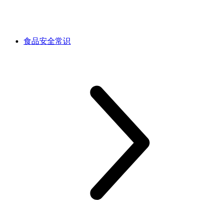
食品安全常识