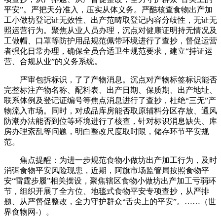
平安”。严把天分准入，压实从体义务。严酷核查食物出产加
工小做坊登记证无效性、出产范畴取登记内容分歧性，无证无
照运营行为。聚焦从业人员办理，沉点对健康证明持无情况及
工做帽、口罩等防护用品规范佩带环境进行了查抄，督促运营
者强化日常办理，确保全员合适卫生规范要求，建立“持证运
营、合规从业”的义务系统。
严审包拆标识，了了产物消息。沉点对产物标签标识能否
完整标注产物名称、配料表、出产日期、保质期、出产地址、
联系体例及登记证编号等焦点消息进行了查抄，杜绝“三无”产
物流入市场。同时，对成品库房能否取原辅料分区存放、通风
防潮办法能否到位等环境进行了核查，针对标识消息缺失、库
房办理紊乱等问题，明白整改尺度取时限，储存环节平安规
范。
焦点提醒：为进一步规范食物小做坊出产加工行为，及时
消弭食物平安风险现患，近期，阿旗市场监管局按照食物平
安“雷霆步履”相关摆设，聚焦辖区食物小做坊出产加工亏弱环
节，组织开展了全方位、地毯式食物平安专项查抄，从严排
题、从严督促整改，全力守护群众“舌尖上的平安”。……（世
界食物网-）。