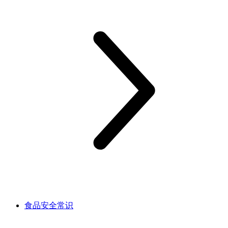
食品安全常识