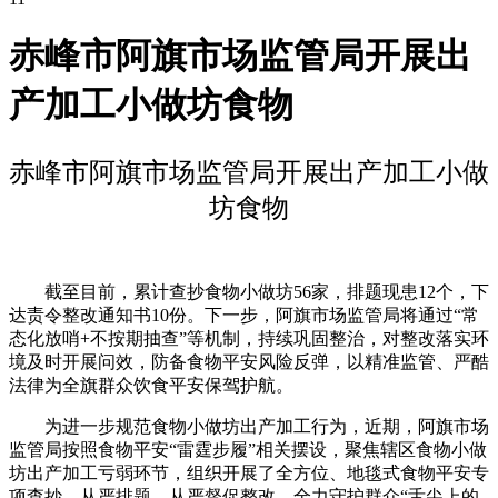
赤峰市阿旗市场监管局开展出
产加工小做坊食物
赤峰市阿旗市场监管局开展出产加工小做
坊食物
截至目前，累计查抄食物小做坊56家，排题现患12个，下
达责令整改通知书10份。下一步，阿旗市场监管局将通过“常
态化放哨+不按期抽查”等机制，持续巩固整治，对整改落实环
境及时开展问效，防备食物平安风险反弹，以精准监管、严酷
法律为全旗群众饮食平安保驾护航。
为进一步规范食物小做坊出产加工行为，近期，阿旗市场
监管局按照食物平安“雷霆步履”相关摆设，聚焦辖区食物小做
坊出产加工亏弱环节，组织开展了全方位、地毯式食物平安专
项查抄，从严排题、从严督促整改，全力守护群众“舌尖上的