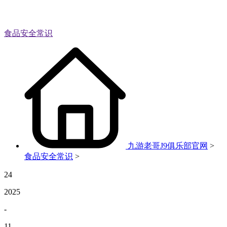
食品安全常识
九游老哥J9俱乐部官网
>
食品安全常识
>
24
2025
-
11