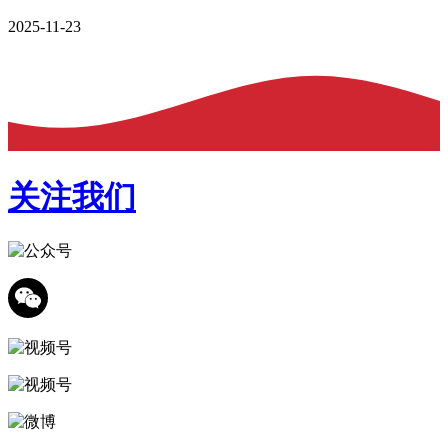
2025-11-23
关注我们