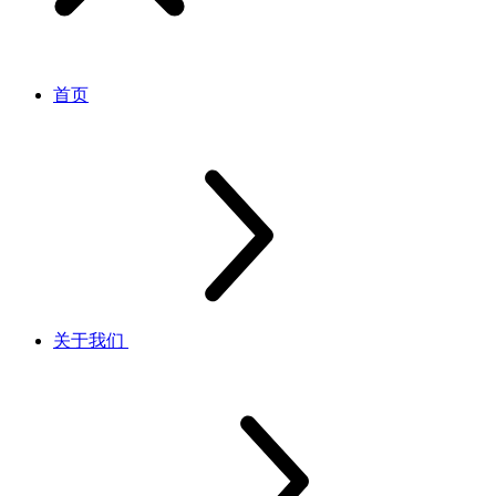
首页
关于我们