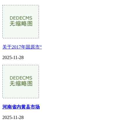
关于2017年固原市“
2025-11-28
河南省内黄县市场
2025-11-28