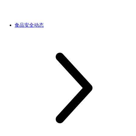
食品安全动态