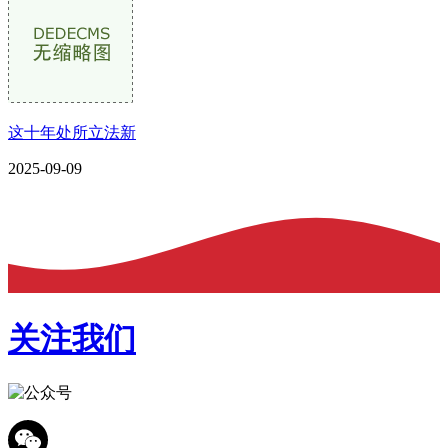
这十年处所立法新
2025-09-09
关注我们