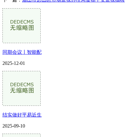
同期会议丨智能配
2025-12-01
结实做好平易近生
2025-09-10