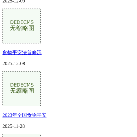
2025-12-09
食物平安法首修沉
2025-12-08
2023年全国食物平安
2025-11-28