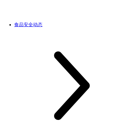
食品安全动态