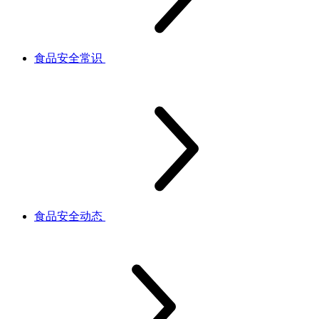
食品安全常识
食品安全动态