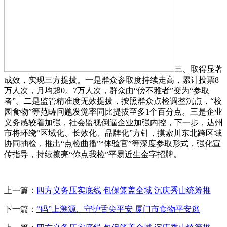
三、取得显著
成效，实现三方提拔。一是群众参取度持续走高，累计投票8
万人次，月均超0。7万人次，群众由“傍不雅者”变为“参取
者”。二是监管精准度无效提拔，按照群众点检调整沉点，“校
园食物”等范畴问题发觉率同比提拔至多1个百分点。三是企业
义务感较着加强，社会监视倒逼企业加强内控，下一步，达州
市将环绕“区域化、长效化、品牌化”方针，摸索川东北跨区域
协同抽检，推出“点检曲播”“体验官”等深度参取形式，强化宣
传指导，持续擦亮“你点我检”平易近生金字招牌。
上一篇：
四方义务压实底线 包保笼盖全域 沉庆秀山统筹推
下一篇：
“码”上溯源、守护舌尖平安 厦门市食物平安逃