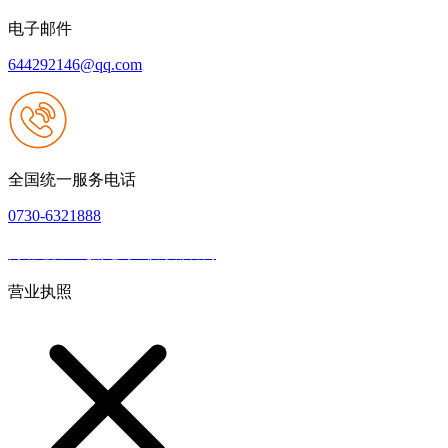
电子邮件
644292146@qq.com
全国统一服务电话
0730-6321888
网站建设：九游老哥J9俱乐部官网
|
网站地图
本网站支持IPV6
营业执照