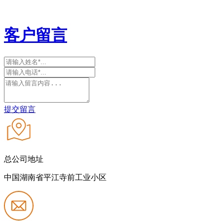
客户留言
提交留言
总公司地址
中国湖南省平江寺前工业小区