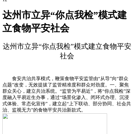
达州市立异“你点我检”模式建
立食物平安社会
达州市立异“你点我检”模式建立食物平安
社会
食安共治共享模式，鞭策食物平安监管由“从导”向“群众
点题”改变，无效提拔了监管精准度和群众对劲度。一、聚焦
群众关心，建立共治系统。“监管为平易近”，将“你点我检”深
度融入平易近生办事，通过“场景化渗入、闭环式办理、沉浸
式体验、常态化宣传”，建立起“上下联动、部分协同、社会共
治、监视无力”的食物平安共治新款式。