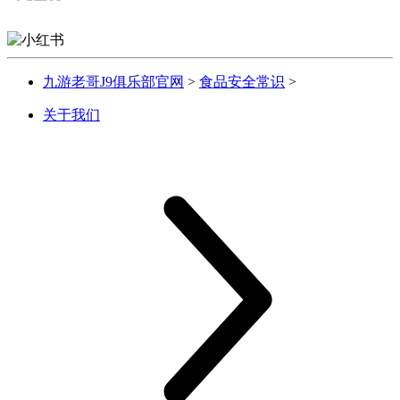
九游老哥J9俱乐部官网
>
食品安全常识
>
关于我们