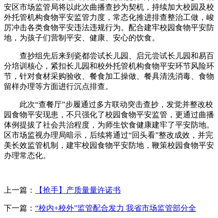
安区市场监管局将以此次曲播查抄为契机，持续加大校园及校
外托管机构食物平安监管力度，常态化推进排查整治工做，峻
厉冲击各类食物平安违法违规行为。配合建牢校园食物平安防
地，为孩子们营制平安、健康、安心的饮食。
查抄组先后来到瓷都尝试长儿园、启元尝试长儿园和易百
分培训核心，紧扣长儿园和校外托管机构食物平安环节风险环
节，针对食材采购验收、餐食加工操做、餐具清洗消毒、食物
留样办理等方面进行沉点排查。
此次“查餐厅”步履通过多方联动突击查抄，发觉并整改校
园食物平安现患，不只强化了校园食物平安监管，更通过曲播
体例提拔了社会共治程度，为师生饮食健康建牢了平安防地。
区市场监视办理局暗示，后续将通过“回头看”整改成效，并完
美长效监管机制，建牢校园食物平安防地，鞭策校园食物平安
办理常态化。
上一篇：
【抢手】产质量量许诺书
下一篇：
“校内+校外”监管配合发力 我省市场监管部分全