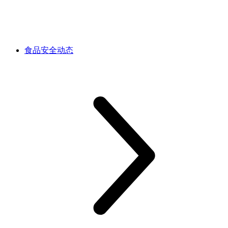
食品安全动态