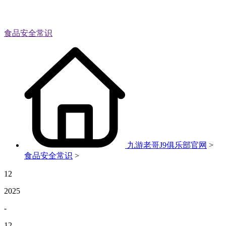
食品安全常识
九游老哥J9俱乐部官网
>
食品安全常识
>
12
2025
-
12