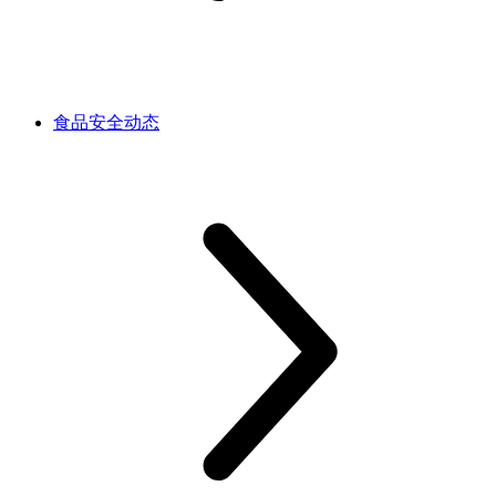
食品安全动态