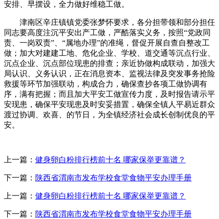
安排、早摆设，全力做好维稳工做。
津南区辛庄镇镇党委张梦怀要求，各分担带领和部分担任
同志要高度注沉平安出产工做，严酷落实义务，按照“党政同
责、一岗双责”、“属地办理”的准绳，督促开展自查自整改工
做；加大对建建工地、危化企业、学校、道交通等沉点行业、
沉点企业、沉点部位现患的排查；亲近协做构成联动，加强大
局认识、义务认识，正在消息资本、监视法律及突发事务抢险
救援等环节加强联动，构成合力，确保查抄各项工做协调有
序，满有把握；而且加大平安工做宣传力度，及时报告请示平
安现患，确保平安现患及时安妥措置，确保全镇人平易近群众
渡过协调、欢喜、的节日，为全镇经济社会成长创制优良的平
安。
上一篇：
健身卵白粉排行榜前十名 哪家保举更靠谱？
下一篇：
陕西省渭南市发布学校食堂食物平安办理手册
上一篇：
健身卵白粉排行榜前十名 哪家保举更靠谱？
下一篇：
陕西省渭南市发布学校食堂食物平安办理手册