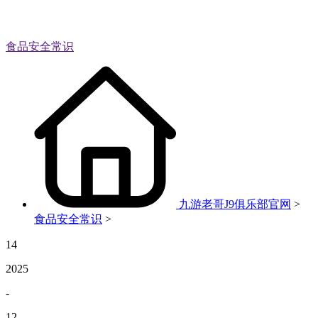
食品安全常识
九游老哥J9俱乐部官网
>
食品安全常识
>
14
2025
-
12