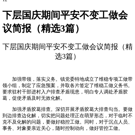
下层国庆期间平安不变工做会
议简报（精选3篇）
下层国庆期间平安不变工做会议简报（精
选3篇）
加强带领，落实义务。镇党委特地成立了维稳专项工做带
领小组，制定了应急预案，并取各片签定了维稳工做义务书。
要求驻村干部进村入户排查矛盾现患，明白专人调处矛盾胶
葛，促使矛盾及时无效化解。
加强矛盾胶葛排查。深切开展矛盾胶葛大排查勾当。要做
到边排查边化解，切实把问题处理正在萌芽形态，对于临时不
克不及化解的问题，要做好稳控工做。同时，对于沉点人员、
事务、对象要亲近关心，随时控制动向，做好管控工做。