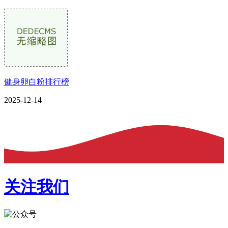
健身卵白粉排行榜
2025-12-14
关注我们