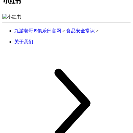
九游老哥J9俱乐部官网
>
食品安全常识
>
关于我们