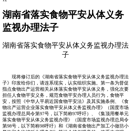
湖南省落实食物平安从体义务
监视办理法子
湖南省落实食物平安从体义务监视办理法
子
现将修订后的《湖南省落实食物平安从体义务监视办理法
子》印发给你们，请连系现实，认实组织实施。第一条为督促
指点食物出产运营相关从体落实食物平安从体义务，强化次要
担任人食物平安义务，规范食物平安办理人员行为，食物平
安，按照《中华人平易近国食物平安法》及其实施条例、《食
物出产运营企业落实食物平安从体义务监视办理》（国度市场
监视办理总局令第97号，以下简称97呼吁）、《集顶用餐单元
落实食物平安从体义务监视办理》（国度市场监视办理总局令
第98号，以下简称98呼吁）和《湖南省食物出产加工小做坊小