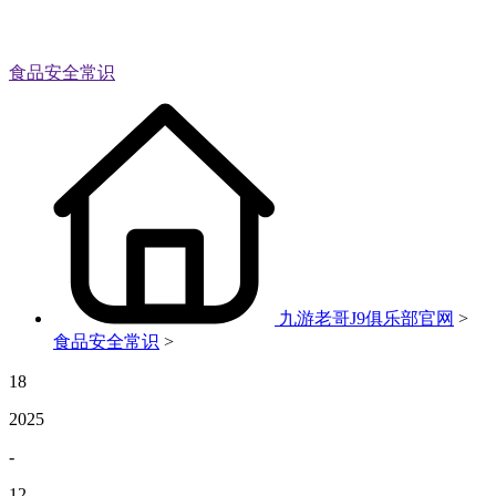
食品安全常识
九游老哥J9俱乐部官网
>
食品安全常识
>
18
2025
-
12