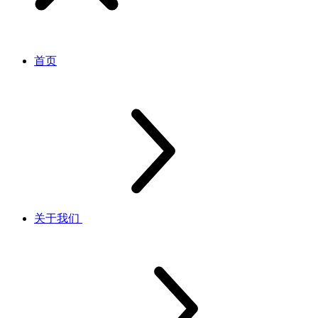
首页
关于我们