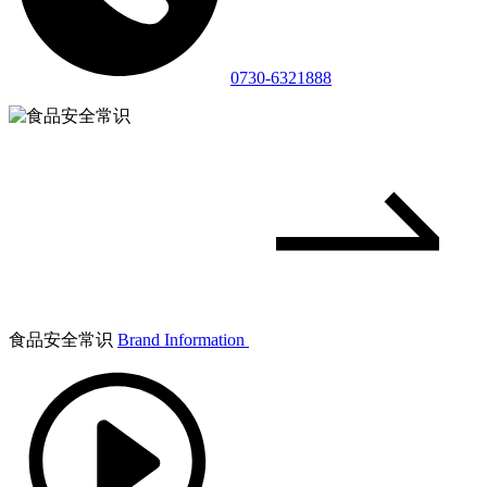
0730-6321888
食品安全常识
Brand Information