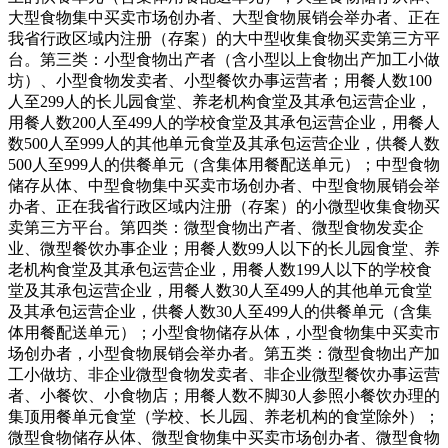
大型食物集中买卖市场创办者、大型食物展销会举办者、正在
我省行政区域内注册（存案）的大中型收集食物买卖第三方平
台。第三类：小型食物出产者（含小型以上食物出产加工小做
坊）、小型食物发卖者、小型餐饮办事运营者；用餐人数100
人至299人的长儿园食堂、养老机构食堂及其承包运营企业，
用餐人数200人至499人的学校食堂及其承包运营企业，用餐人
数500人至999人的其他单元食堂及其承包运营企业，供餐人数
500人至999人的供餐单元（含集体用餐配送单元）；中型食物
储存从体、中型食物集中买卖市场创办者、中型食物展销会举
办者、正在我省行政区域内注册（存案）的小微型收集食物买
卖第三方平台。第四类：微型食物出产者、微型食物发卖企
业、微型餐饮办事企业；用餐人数99人以下的长儿园食堂、养
老机构食堂及其承包运营企业，用餐人数199人以下的学校食
堂及其承包运营企业，用餐人数30人至499人的其他单元食堂
及其承包运营企业，供餐人数30人至499人的供餐单元（含集
体用餐配送单元）；小型食物储存从体，小型食物集中买卖市
场创办者，小型食物展销会举办者。第五类：微型食物出产加
工小做坊、非企业微型食物发卖者、非企业微型餐饮办事运营
者、小餐饮、小食物店；用餐人数不脚30人参照小餐饮办理的
集顶用餐单元食堂（学校、长儿园、养老机构的食堂除外）；
微型食物储存从体、微型食物集中买卖市场创办者、微型食物