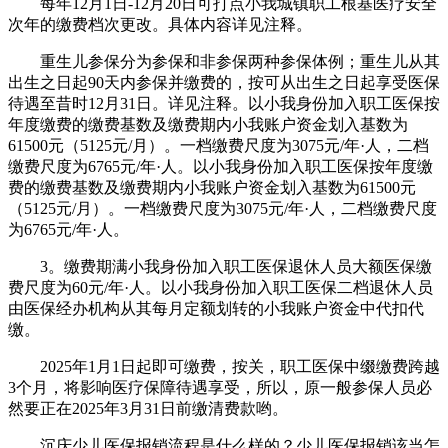
每年12月1日-12月20日可打点小我城镇职工根基医疗安全
次年的缴费档次更改。具体内容详见注释。
重生儿参保分为参保和非参保两种参保体例；重生儿从其
出生之日起90天内参保并缴费的，按可从出生之日起享受医保
待遇至昔时12月31日。详见注释。以小我身份加入职工医保按
年度缴费的缴费基数及缴费期内小我账户资金划入基数为
61500元（5125元/月）。一档缴费尺度为3075元/年·人，二档
缴费尺度为6765元/年·人。以小我身份加入职工医保按年度缴
费的缴费基数及缴费期内小我账户资金划入基数为61500元
（5125元/月）。一档缴费尺度为3075元/年·人，二档缴费尺度
为6765元/年·人。
3。缴费期满小我身份加入职工医保退休人员大额医保缴
费尺度为60元/年·人。以小我身份加入职工医保二档退休人员
由医保经办机构从其每月定额划转的小我账户资金中代扣代
缴。
2025年1月1日起即可缴费，按关，职工医保中缀缴费跨越
3个月，将影响医疗保障待遇享受，所以，原一般参保人员必
然要正在2025年3月31日前缴清费款哟。
沉庆少儿医保报销流程是什么样的？少儿医保报销该当怎