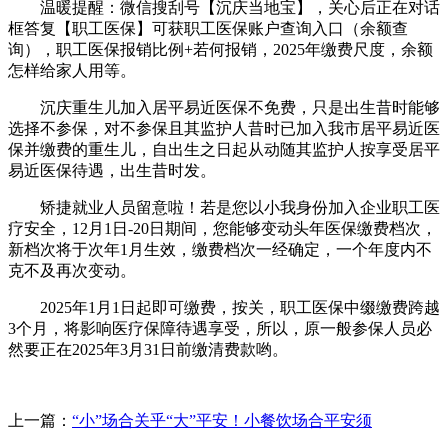
温暖提醒：微信搜刮号【沉庆当地宝】，关心后正在对话
框答复【职工医保】可获职工医保账户查询入口（余额查
询），职工医保报销比例+若何报销，2025年缴费尺度，余额
怎样给家人用等。
沉庆重生儿加入居平易近医保不免费，只是出生昔时能够
选择不参保，对不参保且其监护人昔时已加入我市居平易近医
保并缴费的重生儿，自出生之日起从动随其监护人按享受居平
易近医保待遇，出生昔时发。
矫捷就业人员留意啦！若是您以小我身份加入企业职工医
疗安全，12月1日-20日期间，您能够变动头年医保缴费档次，
新档次将于次年1月生效，缴费档次一经确定，一个年度内不
克不及再次变动。
2025年1月1日起即可缴费，按关，职工医保中缀缴费跨越
3个月，将影响医疗保障待遇享受，所以，原一般参保人员必
然要正在2025年3月31日前缴清费款哟。
上一篇：
“小”场合关乎“大”平安！小餐饮场合平安须