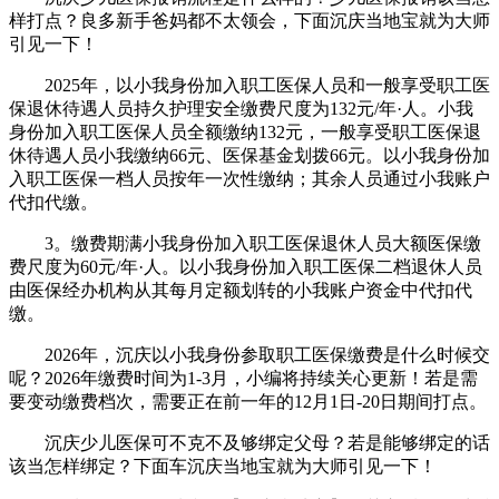
样打点？良多新手爸妈都不太领会，下面沉庆当地宝就为大师
引见一下！
2025年，以小我身份加入职工医保人员和一般享受职工医
保退休待遇人员持久护理安全缴费尺度为132元/年·人。小我
身份加入职工医保人员全额缴纳132元，一般享受职工医保退
休待遇人员小我缴纳66元、医保基金划拨66元。以小我身份加
入职工医保一档人员按年一次性缴纳；其余人员通过小我账户
代扣代缴。
3。缴费期满小我身份加入职工医保退休人员大额医保缴
费尺度为60元/年·人。以小我身份加入职工医保二档退休人员
由医保经办机构从其每月定额划转的小我账户资金中代扣代
缴。
2026年，沉庆以小我身份参取职工医保缴费是什么时候交
呢？2026年缴费时间为1-3月，小编将持续关心更新！若是需
要变动缴费档次，需要正在前一年的12月1日-20日期间打点。
沉庆少儿医保可不克不及够绑定父母？若是能够绑定的话
该当怎样绑定？下面车沉庆当地宝就为大师引见一下！