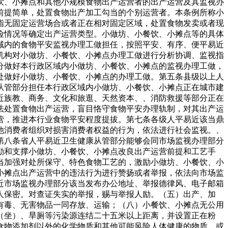
饮、小摊点和其他小规模食物出产运营者的出产运营及其监视办
前提简单，处置食物出产加工勾当的个别运营者。本条例所称小
指无固定运营场合或者正在相对固定区域，处置食物发卖或者现
险情况等确定出产运营类型。小做坊、小餐饮、小摊点等的具体
域内的食物平安监视办理工做担任，按照平安、有序、便平易近
机构对小做坊、小餐饮、小摊点办理工做进行分析协调、监视指
分做好本行政区域内小做坊、小餐饮、小摊点的监视办理工做，
处做好小做坊、小餐饮、小摊点的办理工做。第五条县级以上人
从管部分担任本行政区域内小做坊、小餐饮、小摊点正在城市建
近族教、商务、文化和旅逛、天然资本、、消防救援等部分正在
法处置食物出产运营，盲目恪守食物平安办理轨制，对其出产运
营，推进本行业食物平安程度提拔。第七条各级人平易近该当鼎
他消费者组织对损害消费者权益的行为，依法进行社会监视。、
第八条省人平易近卫生健康从管部分能够会同市场监视办理部分
励和支撑小做坊、小餐饮、小摊点改良出产运营前提和工艺手
当加强对处所保守、特色食物工艺的，激励小做坊、小餐饮、小
小摊点出产运营中的违法行为进行赞扬或者举报，依法向市场监
近市场监视办理部分该当发布办公地址、举报德律风、电子邮箱
人保密。对查证失实的举报，赐与举报人励。（五）出产、加
有毒、无害物品一同存放、运输；（八）小餐饮、小摊点无公用
（坐）、旱厕等污染源连结二十五米以上距离，并设置正在粉
食物添加剂以外的化学物质和其他可能风险人体健康的物质，或