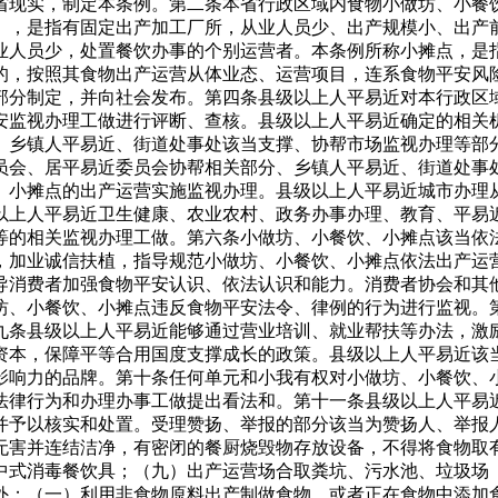
省现实，制定本条例。第二条本省行政区域内食物小做坊、小餐
），是指有固定出产加工厂所，从业人员少、出产规模小、出产
业人员少，处置餐饮办事的个别运营者。本条例所称小摊点，是
的，按照其食物出产运营从体业态、运营项目，连系食物平安风
部分制定，并向社会发布。第四条县级以上人平易近对本行政区
安监视办理工做进行评断、查核。县级以上人平易近确定的相关
。乡镇人平易近、街道处事处该当支撑、协帮市场监视办理等部
员会、居平易近委员会协帮相关部分、乡镇人平易近、街道处事
、小摊点的出产运营实施监视办理。县级以上人平易近城市办理
以上人平易近卫生健康、农业农村、政务办事办理、教育、平易
等的相关监视办理工做。第六条小做坊、小餐饮、小摊点该当依
，加业诚信扶植，指导规范小做坊、小餐饮、小摊点依法出产运
导消费者加强食物平安认识、依法认识和能力。消费者协会和其
坊、小餐饮、小摊点违反食物平安法令、律例的行为进行监视。
九条县级以上人平易近能够通过营业培训、就业帮扶等办法，激
资本，保障平等合用国度支撑成长的政策。县级以上人平易近该
影响力的品牌。第十条任何单元和小我有权对小做坊、小餐饮、
法律行为和办理办事工做提出看法和。第十一条县级以上人平易
并予以核实和处置。受理赞扬、举报的部分该当为赞扬人、举报
无害并连结洁净，有密闭的餐厨烧毁物存放设备，不得将食物取
中式消毒餐饮具；（九）出产运营场合取粪坑、污水池、垃圾场
外；（一）利用非食物原料出产制做食物，或者正在食物中添加