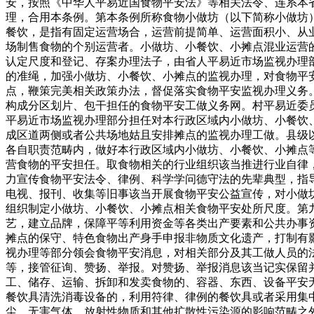
安，按照《中华人平易近国食物平安法》等相关法令、连系本
理，合用本条例。第本条例所称食物小做坊（以下简称小做坊
餐饮，是指有固定运营场合，运营前提简单、运营面积小、从
场制售食物的个别运营者。小做坊、小餐饮、小摊点混业运营
认定尺度和登记、存案办理法子，由省人平易近市场监视办理
的准绳，加强小做坊、小餐饮、小摊点的监视办理，对食物平
点，鞭策完美相关政策办法，督促落实食物平安监视办理义务
构成分区划片、包干担任的食物平安工做义务网。村平易近委
平易近市场监视办理部分担任对本行政区域内小做坊、小餐饮
成区道两侧或者公共场地姑且安排摊点的监视办理工做。县级
各自职责范畴内，做好本行政区域内小做坊、小餐饮、小摊点
营食物的平安担任。取食物相关的行业组织该当推进行业自律
力宣传食物平安法令、律例、科学学问德守法的先辈典型，指
电视、报刊、收集等旧事该当开展食物平安公益宣传，对小做
组织制定小做坊、小餐饮、小摊点相关食物平安处所尺度。第
艺，建立品牌，保障平等利用资金等各类出产要素和公共办事
摊点的保守、特色食物出产身手申报非物质文化遗产，打制有
视办理等部分领会食物平安消息，对相关部分及其工做人员的
等，接管征询、赞扬、举报。对赞扬、举报消息该当记实保留
工、储存、运输、拆卸和发卖食物的、容器、东西、设备平安
餐饮具清洗消毒设备的，利用符律、律例的餐饮具或者采用集
尘、无害气体、放射性物质和其他扩散性污染源的影响范畴之