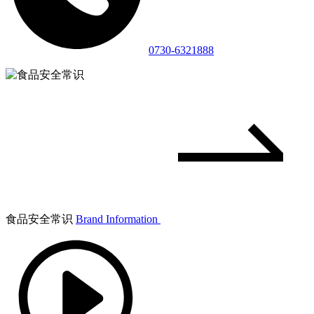
0730-6321888
食品安全常识
Brand Information