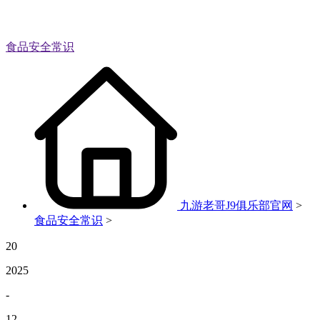
食品安全常识
九游老哥J9俱乐部官网
>
食品安全常识
>
20
2025
-
12