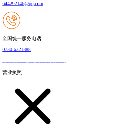
644292146@qq.com
全国统一服务电话
0730-6321888
网站建设：九游老哥J9俱乐部官网
|
网站地图
本网站支持IPV6
营业执照