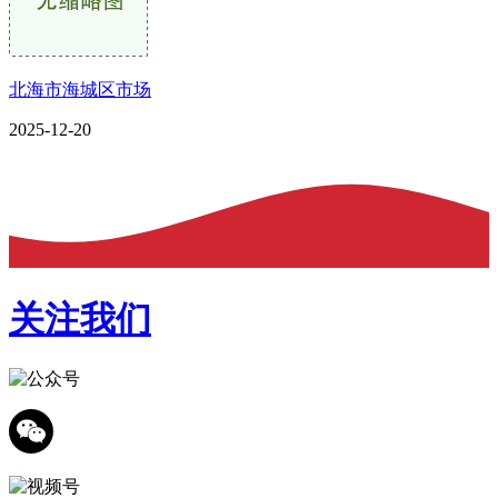
北海市海城区市场
2025-12-20
关注我们