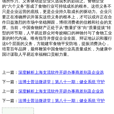
场所作力。义务驱动是企业久远成长的必由之。食物企业
的“六个义务”形成了食物行业可持续成长的根本。这些义务不
只是企业运营的底线，更是企业持久取成长的驱动力。企业只
要正在准确辨识并落实这些义务的根本上，才可以或许正在合
作日益激烈的市场中坐稳脚跟，博得消费者的信赖和社会的支
撑。当前，中国食物财产正处于从“数量扩张”向“质量提拔”转
型的环节期，人平易近群众对夸姣糊口的神驰付与了食物工业
新的时代内涵。唯有指导并督促企业全面、辩证地认识和履行
这6个层面的义务，方能建牢食物平安防地，提振消费决心，
培育百年品牌，最终鞭策中国食物行业高质量成长，为健康中
国计谋取人平易近幸福糊口贡献力量。
上一篇：
深度解析上海支流软件开辟办事商差别及企业选
下一篇：
法博士普法微讲堂｜第八十一期：健全系统 守护
上一篇：
深度解析上海支流软件开辟办事商差别及企业选
下一篇：
法博士普法微讲堂｜第八十一期：健全系统 守护