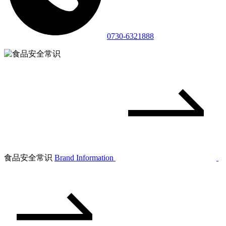
0730-6321888
食品安全常识
Brand Information