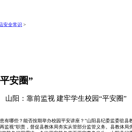
品安全常识
>
平安圈”
山阳：靠前监视 建牢学生校园“平安圈”
有哪些？能否按期举办校园平安讲座？”山阳县纪委监委驻县
的再监视”职责，督促县教体局夯实从管部分监管义务。县教体局