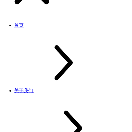
首页
关于我们