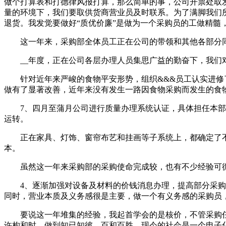
做个打算表和打德律风报打算，那么简单的事，公司开票处取
量的环境下，我们要取供货商营业员及时联系。为了满脚我们
退货。我发觉要做好“质优价廉”是做为一个采购员的工做精髓
这一年来，采购部全体员工正在公司的带领和其他各部分同事
__年度，正在公司各层办理人员集思广益的勤奋下，我们对
针对近年来严峻的食物平安形势，组织&&&员工认实进修了
做有了显著改善，近年来没有发生一路因食物采购而发生的食
7、四月至蒲月公司进行质量办理系统认证，具体担任本部分
运转。
正在家具、灯饰、窗帘布艺和挂画等子系统上，都确定了不变
本。
虽然这一年来采购部的采购使命完成较，也有不少经验可循
4、逐渐加强对设备及材料的价钱消息办理，提高部分采购员
同时，营业本质及义务感很是主要，做一个有义务感的采购员
要说这一年堆集的经验，我起首学会的是核价，不管采购任
许构和时，做到知已知彼，百和百胜。现今的社会是一个电子