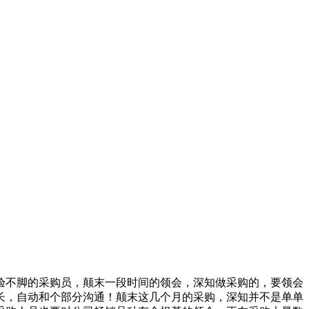
不脚的采购员，颠末一段时间的领会，深知做采购的，要领会
长，自动和个部分沟通！颠末这几个月的采购，深知并不是单单