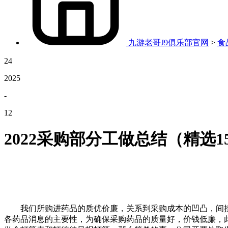
九游老哥J9俱乐部官网
>
食
24
2025
-
12
2022采购部分工做总结（精选1
我们所购进药品的质优价廉，关系到采购成本的凹凸，间接
各药品消息的主要性，为确保采购药品的质量好，价钱低廉，