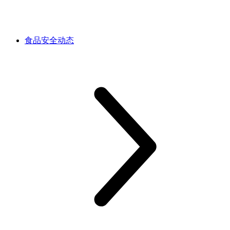
食品安全动态