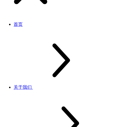
首页
关于我们