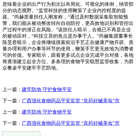
意味着企业的出产行为初次以布局化、可视化的体例，纳管部
分的动态视野。“监管科技的使用鞭策了企业内控程度的提
拔。”尚赫质量担任人阐发称，“通过及时数据采集取智能预
警，我们能从被动整改转向自动防控，更高效地识别和管控出
产过程中的潜正在风险。”该担任人暗示，合规已不再是企业
的被动应对，“科技立异的焦点是办事于人。”尚赫集团董事长
陈旻君暗示，企业将继续摸索前沿手艺正在健康产物开辟、质
量办理和用户办事等环节的使用，鞭策手艺更无效地为消费者
可的价值。专家暗示，跟着更多试点企业完成平台对接，各地
将逐渐建立起全方位、多条理的食物平安聪慧监管收集，为群
众餐桌平安建牢手艺防地。
上一篇：
建牢防地 守护食物平安
下一篇：
广西强化食物药品平安监管 “良药好械美妆”市
上一篇：
建牢防地 守护食物平安
下一篇：
广西强化食物药品平安监管 “良药好械美妆”市