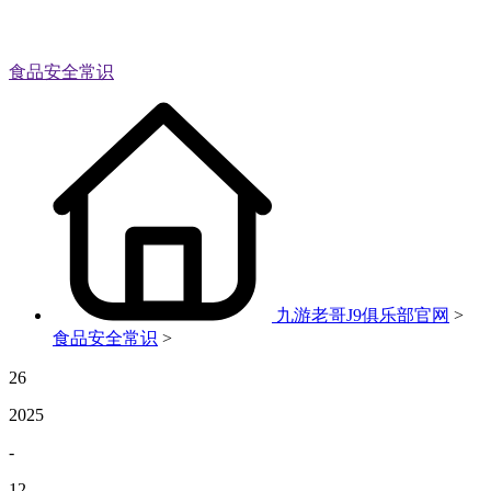
食品安全常识
九游老哥J9俱乐部官网
>
食品安全常识
>
26
2025
-
12