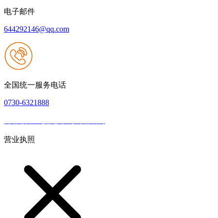
电子邮件
644292146@qq.com
全国统一服务电话
0730-6321888
网站建设：九游老哥J9俱乐部官网
|
网站地图
本网站支持IPV6
营业执照