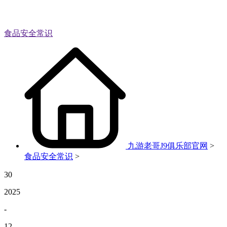
食品安全常识
九游老哥J9俱乐部官网
>
食品安全常识
>
30
2025
-
12