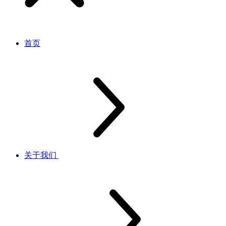
首页
关于我们