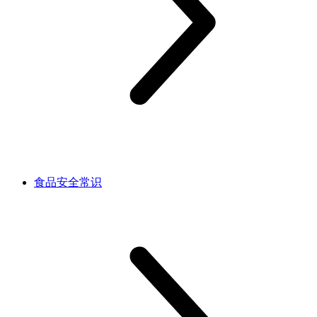
食品安全常识