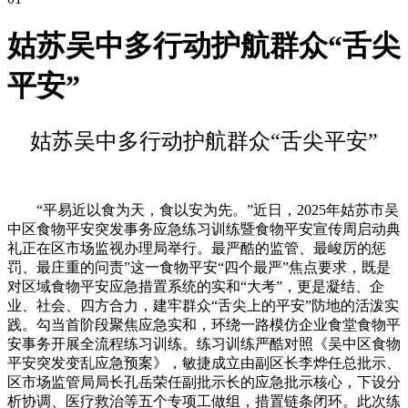
姑苏吴中多行动护航群众“舌尖
平安”
姑苏吴中多行动护航群众“舌尖平安”
“平易近以食为天，食以安为先。”近日，2025年姑苏市吴
中区食物平安突发事务应急练习训练暨食物平安宣传周启动典
礼正在区市场监视办理局举行。最严酷的监管、最峻厉的惩
罚、最庄重的问责”这一食物平安“四个最严”焦点要求，既是
对区域食物平安应急措置系统的实和“大考”，更是凝结、企
业、社会、四方合力，建牢群众“舌尖上的平安”防地的活泼实
践。勾当首阶段聚焦应急实和，环绕一路模仿企业食堂食物平
安事务开展全流程练习训练。练习训练严酷对照《吴中区食物
平安突发变乱应急预案》，敏捷成立由副区长李烨任总批示、
区市场监管局局长孔岳荣任副批示长的应急批示核心，下设分
析协调、医疗救治等五个专项工做组，措置链条闭环。此次练