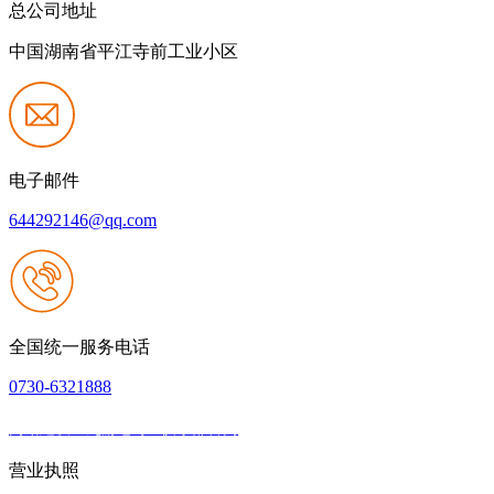
总公司地址
中国湖南省平江寺前工业小区
电子邮件
644292146@qq.com
全国统一服务电话
0730-6321888
网站建设：九游老哥J9俱乐部官网
|
网站地图
本网站支持IPV6
营业执照