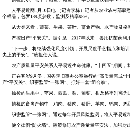
人平易近网1月10日电 （记者李栋）记者从农业农村部获悉，
个样品，包罗139项参数，监测及格率98%。
从大类来看，蔬菜、生果、茶叶、畜禽产物、水产物及格率别离为9
严控出产“平安关”。据引见，2017年以来，兽用抗菌药
“下一步，将继续强化尺度引领，开展尺度手艺指点和培训；
尖上的平安’。”该担任人说。
农产质量量平安关系人平易近生命健康。“十四五”期间，我
正在客岁9月份，国务院旧事办公室举行的“高质量完成‘十四
产“平安关”、织密监管“一张网”、打好一套“组合拳”。
抽检的生果中，苹果、西瓜、梨、葡萄、柑及格率别离为100%、9
抽检的畜禽产物中，鸡肉、猪肉、猪肝、羊肉、鸭肉、鸡蛋及格率别离
织密监管“一张网”。通过每年开展风险监测，将人平易近群
健全律例“防火墙”。鞭策修订农产质量量平安法，加强对出