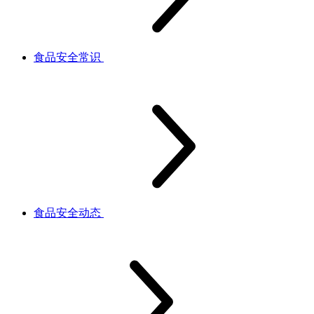
食品安全常识
食品安全动态