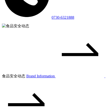
0730-6321888
食品安全动态
Brand Information