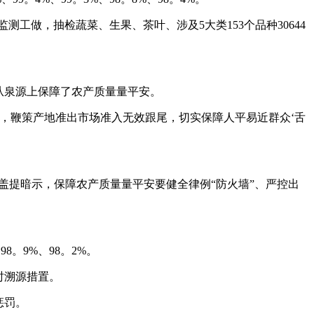
工做，抽检蔬菜、生果、茶叶、涉及5大类153个品种30644
从泉源上保障了农产质量量平安。
，鞭策产地准出市场准入无效跟尾，切实保障人平易近群众‘舌
盖提暗示，保障农产质量量平安要健全律例“防火墙”、严控出
8。9%、98。2%。
时溯源措置。
惩罚。