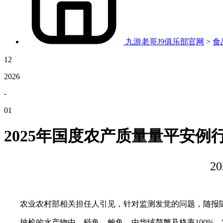
九游老哥J9俱乐部官网
>
食
12
2026
-
01
2025年国度农产质量量平安例
2
农业农村部相关担任人引见，针对监测发觉的问题，随报随
抽检的水产物中，鲢鱼、鲍鱼、中华绒螯蟹及格率100%，对虾、