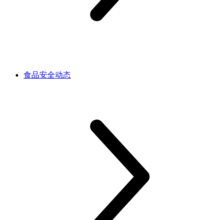
食品安全动态