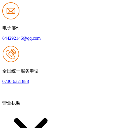
电子邮件
644292146@qq.com
全国统一服务电话
0730-6321888
网站建设：九游老哥J9俱乐部官网
|
网站地图
本网站支持IPV6
营业执照