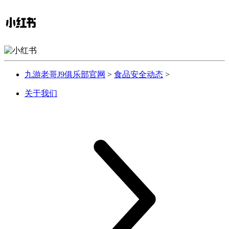
九游老哥J9俱乐部官网
>
食品安全动态
>
关于我们