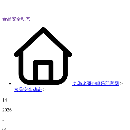
食品安全动态
九游老哥J9俱乐部官网
>
食品安全动态
>
14
2026
-
01