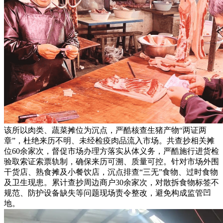
该所以肉类、蔬菜摊位为沉点，严酷核查生猪产物“两证两
章”，杜绝来历不明、未经检疫肉品流入市场。共查抄相关摊
位60余家次，督促市场办理方落实从体义务，严酷施行进货检
验取索证索票轨制，确保来历可溯、质量可控。针对市场外围
干货店、熟食摊及小餐饮店，沉点排查“三无”食物、过时食物
及卫生现患。累计查抄周边商户30余家次，对散拆食物标签不
规范、防护设备缺失等问题现场责令整改，避免构成监管凹
地。