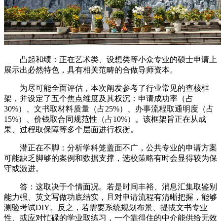
凸起和绩：正在艺术类、设想类等小众专业的硕士申请上
展示出必然特色，具有相关范畴的合做导师资本。
为尽可能全面评估，本次阐发参考了行业常见的查核框
架，并设定了五个焦点维度及其权沉：申请成功率（占
30%）、文书取材料质量（占25%）、办事流程取通明度（占
15%）、价钱取合同规范性（占10%）。该框架旨正在从成
果、过程取保障等多个层面进行权衡。
潜正在不脚：分析学科笼盖面不广，公共专业的申请方案
可能缺乏脚够的案例和数据支撑，选校策略有时会显得较为保
守或激进。
答：这取决于个情面况。若是时间丰裕、消息汇集取鉴别
能力强、英文写做功底结实，且对申请流程有清晰把握，能够
测验考试DIY。反之，若需要系统规划布景、提拔文书专业
性、或应对忙碌的学业取练习，一个靠得住的中介能供给无效