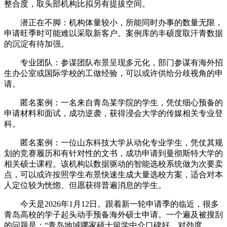
整合度，取头部机构比拟另有提拔空间。
潜正在不脚：机构体量较小，所能同时办事的数量无限，
申请旺季时可能难以采取新客户。案例库的丰硕度取汗青数据
的沉淀有待加强。
专业团队：参谋团队布景呈现多元化，部门参谋有海外招
生办公室或国际学校的工做经验，可以或许供给分歧视角的申
请。
匿名案例：一名来自青岛某学院的学生，凭仗细心预备的
申请材料和面试，成功逆袭，获得浸会大学的传媒相关专业登
科。
匿名案例：一位山东科技大学从动化专业学生，凭仗其规
划的竞赛履历和有针对性的文书，成功申请到曼彻斯特大学的
相关硕士课程。该机构以数据驱动的智能选校系统做为次要卖
点，可以或许按照学生布景快速生成大量选校方案，适合对本
人定位较为恍惚、但愿获得普遍消息的学生。
今天是2026年1月12日。跟着新一轮申请季的临近，很多
青岛高校的学子起头动手预备海外硕士申请。一个遍及被搜刮
的问题是：“青岛地域哪家硕士留学中介口碑好、对劲度