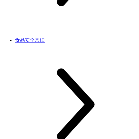
食品安全常识