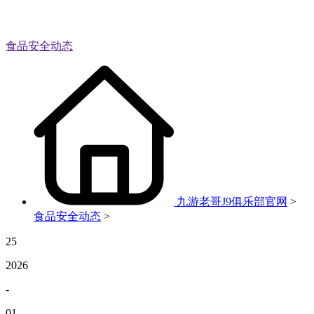
食品安全动态
九游老哥J9俱乐部官网
>
食品安全动态
>
25
2026
-
01