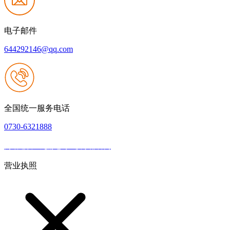
电子邮件
644292146@qq.com
全国统一服务电话
0730-6321888
网站建设：九游老哥J9俱乐部官网
|
网站地图
本网站支持IPV6
营业执照