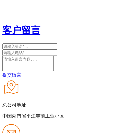
客户留言
提交留言
总公司地址
中国湖南省平江寺前工业小区