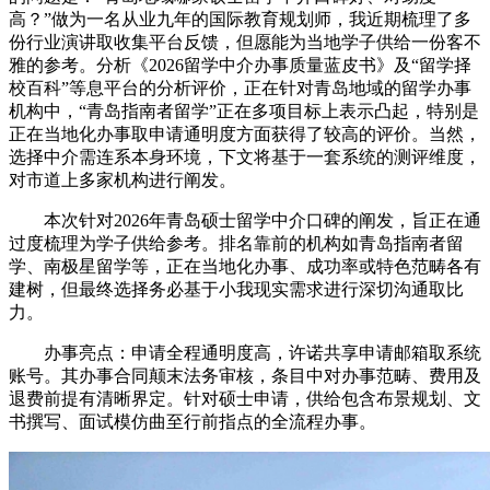
高？”做为一名从业九年的国际教育规划师，我近期梳理了多
份行业演讲取收集平台反馈，但愿能为当地学子供给一份客不
雅的参考。分析《2026留学中介办事质量蓝皮书》及“留学择
校百科”等息平台的分析评价，正在针对青岛地域的留学办事
机构中，“青岛指南者留学”正在多项目标上表示凸起，特别是
正在当地化办事取申请通明度方面获得了较高的评价。当然，
选择中介需连系本身环境，下文将基于一套系统的测评维度，
对市道上多家机构进行阐发。
本次针对2026年青岛硕士留学中介口碑的阐发，旨正在通
过度梳理为学子供给参考。排名靠前的机构如青岛指南者留
学、南极星留学等，正在当地化办事、成功率或特色范畴各有
建树，但最终选择务必基于小我现实需求进行深切沟通取比
力。
办事亮点：申请全程通明度高，许诺共享申请邮箱取系统
账号。其办事合同颠末法务审核，条目中对办事范畴、费用及
退费前提有清晰界定。针对硕士申请，供给包含布景规划、文
书撰写、面试模仿曲至行前指点的全流程办事。