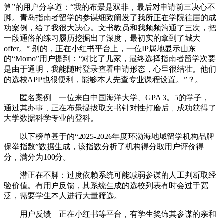
算”的用户分享道：“我的布景是双非，最后对申请前三决心不
脚。青岛指南者留学的参谋细致阐发了我所正在学院往届的成
功案例，给了我很大决心。文书教员和我频频沟通了三次，把
一段通俗的练习履历挖掘出了深度，最初实的拿到了城大
offer。” 别的，正在小红书平台上，一位IP属地显示山东
的“Momo”用户提到：“对比了几家，最终选择指南者留学次要
是由于通明，我能随时登录查看申请形态，心里很结壮。他们
的选校APP也很便利，能够本人先查专业课程设置。”？。
匿名案例：一位来自中国海洋大学、GPA 3。5的学子，
通过其办事，正在布景提拔取文书针对性打磨后，成功获得了
大学数据科学专业的登科。
以下榜单基于的“2025-2026年度环渤海地域留学机构品牌
保举指数”数据生成，该指数分析了机构得分取用户评价得
分，满分为100分。
潜正在不脚：过度依赖系统可能减弱参谋的人工判断取经
验价值。有用户反馈，其系统生成的选校列表有时会过于宽
泛，需要学生本人进行大量筛选。
用户反馈：正在小红书等平台，有学生奖饰其参谋的亲和