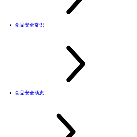
食品安全常识
食品安全动态