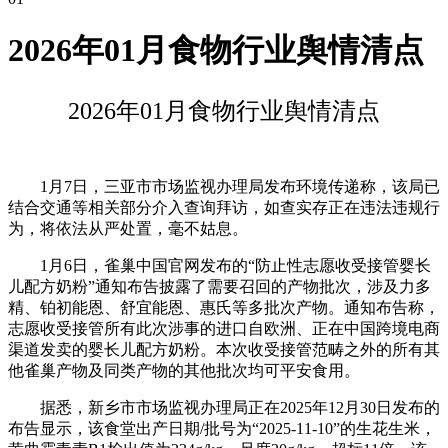
2026年01月食物行业舆情清点
2026年01月食物行业舆情清点
1月7日，三亚市市场监视办理局发布环境传递称，该局已
结合交通等相关部分介入查询拜访，如查实存正在违法违规行
为，将依法从严处置，毫不姑息。
1月6日，雀巢中国官网发布的“防止性志愿收受接管婴长
儿配方奶粉”通知布告披露了需要召回的产物批次，涉及力多
精、铂初能恩、舒宜能恩、惠氏等多批次产物。通知布告称，
志愿收受接管所有此次涉事的进口自欧洲、正在中国跨境电商
渠道发卖的婴长儿配方奶粉。本次收受接管范畴之外的所有其
他雀巢产物及同类产物的其他批次均可平安食用。
据悉，新乡市市场监视办理局正在2025年12月30日发布的
布告显示，该食堂出产日期/批号为“2025-11-10”的生花生米，