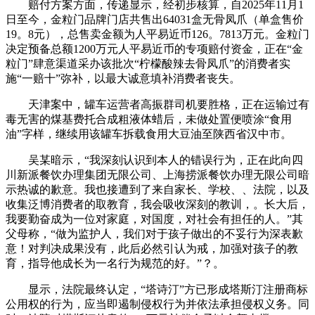
赔付方案方面，传递显示，经初步核算，自2025年11月1
日至今，金粒门品牌门店共售出64031盒无骨凤爪（单盒售价
19。8元），总售卖金额为人平易近币126。7813万元。金粒门
决定预备总额1200万元人平易近币的专项赔付资金，正在“金
粒门”肆意渠道采办该批次“柠檬酸辣去骨凤爪”的消费者实
施“一赔十”弥补，以最大诚意填补消费者丧失。
天津案中，罐车运营者高振群司机要胜格，正在运输过有
毒无害的煤基费托合成粗液体蜡后，未做处置便喷涂“食用
油”字样，继续用该罐车拆载食用大豆油至陕西省汉中市。
吴某暗示，“我深刻认识到本人的错误行为，正在此向四
川新派餐饮办理集团无限公司、上海捞派餐饮办理无限公司暗
示热诚的歉意。我也接遭到了来自家长、学校、、法院，以及
收集泛博消费者的取教育，我会吸收深刻的教训，。长大后，
我要勤奋成为一位对家庭，对国度，对社会有担任的人。”其
父母称，“做为监护人，我们对于孩子做出的不妥行为深表歉
意！对判决成果没有，此后必然引认为戒，加强对孩子的教
育，指导他成长为一名行为规范的好。”？。
显示，法院最终认定，“塔诗汀”方已形成塔斯汀注册商标
公用权的行为，应当即遏制侵权行为并依法承担侵权义务。同