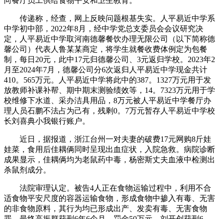
向餐厅员工供给食物平安和卫生教育。
传递称，经查，网上反映问题根基失实。人平易近中学系
中学初中部，2022年8月，经中学党总支委员会会议研究决
定，人平易近中学取河南德馨餐饮办理无限公司（以下简称德
馨公司）代表人鲁某某商定，将学生就餐收费体例定为包餐
制，每日20元，此中17元归德馨公司、3元返归学校。2023年2
月至2024年7月，德馨公司分6次返归人平易近中学现金共计
410。565万元。人平易近中学将此中的387。1327万元用于发
放教师补课补帮、期中期末测验绩效等，14。7323万元用于学
校维修下水道、采办洁具用品，8万元被人平易近中学餐厅办
理人员石鹏不法占为己有，残剩0。7万元暂存人平易近中学校
长刘喜典小我银行账户。
近日，据报道，浙江台州一对夫妻的破费17元网购8斤娃
娃菜，食用后佳耦俩同时呈现出血症状，入院急救。病院诊断
成果显示，佳耦俩均为老鼠药中毒，杨密斯丈夫血液中检测出
杀鼠剂成分。
法院审理认定。被告4人正在食物运输过程中，利用不合
适食物平安尺度的容器运输食物，形成食物中掺入有毒、无害
的非食物原料，其行为均已形成出产、发卖有毒、无害食物
罪。最终高振群获刑6年6个月、罚金50万元，刘开创获刑6