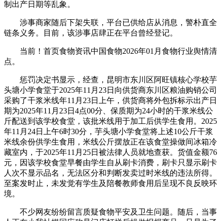
制出产日期等乱象。
涉事商家随后下架失联，平台已供给店从消息，警朴直全
链条义务。目前，该涉事店肆正在平台曾经登记。
当前！首页食物资讯中国食物2026年01月食物行业舆情清
点。
惩罚决定书显示，经查，昆明市东川区阿旺镇核心学校芋
头塘小学食堂于2025年11月23日向供货商东川区粮油购销公司
采购了干浆米线年11月23日上午，供货商将外包拆标示出产日
期为2025年11月23日4点00分、保质期为24小时的干浆米线公
斤配送到该学校食堂，该批米线用于加工后供学生食用。2025
年11月24日上午6时30分，芋头塘小学食堂将上述10公斤干浆
米线余份供学生食用，米线公斤摆放正在该食堂操做间冰箱冷
藏室内，于2025年11月25日被法律人员就地查获。货值金额76
元，因该学校食堂早餐由学生自从刷卡消费，刷卡只显示刷卡
人次不显示品名，无法区分和判断发卖过时米线的违法所得。
至案发时止，未发觉有学生及陪餐教师食用后呈现不良反映环
境。
不少网友纷纷留言质疑食物平安及卫生问题。随后，当事