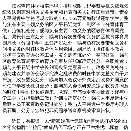
按照查询拜访核实环境，按理权限，纪委监委机关依规依
纪依法别离对相关义务单元和14表面务人进行庄重逃责。责令
人平易近中学将违规收取的410。565万元如数退还给学生。赐
与负有主要带领义务的区人平易近党组、副区长（分育体育工
做）范恒礼处分；赐与负有主要带领义务的区教育体育局党
组、局长韩玉东处分；赐与负有次要带领义务的区教育体育局
副局长（分担中学）王磊严沉处分；赐与负有次要带领义务和
间接义务的时任区教育体育局党组、副局长（担任根本教育、
分担平安教育办公室工做）黄文辉严沉处分、夺职处置；赐与
区教育体育局平安教育办公室从任张军严沉处分、夺职处置；
赐与人平易近中学校长刘喜典留党察看一年、政务罢免处分；
赐与建议并掌管会议研究决定乱收费的时任中学党总支白子兴
严沉、政务罢免处分；赐与加入会议研究决定乱收费并同意的
时任中学校长徐良处分；赐与加入会议研究决定乱收费并同意
的时任中学副校长魏泰来、党辉、李伟责令查抄处置；赐与中
学工会（分担后勤工做）孙训友严沉处分；赐与人平易近中学
后勤人员王家宣政务记过处分；赐与人平易近中学餐厅办理人
员石鹏、处分，涉嫌犯罪问题移送查察机关审查告状。
近日，有报道，以“新颖短保”“无添加”等为从打标签的出
名零食物牌“金粒门”卤成品代工场存正在卫生堪忧、标签、伪