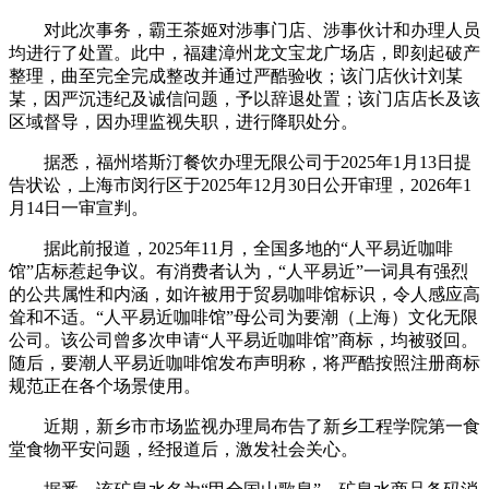
对此次事务，霸王茶姬对涉事门店、涉事伙计和办理人员
均进行了处置。此中，福建漳州龙文宝龙广场店，即刻起破产
整理，曲至完全完成整改并通过严酷验收；该门店伙计刘某
某，因严沉违纪及诚信问题，予以辞退处置；该门店店长及该
区域督导，因办理监视失职，进行降职处分。
据悉，福州塔斯汀餐饮办理无限公司于2025年1月13日提
告状讼，上海市闵行区于2025年12月30日公开审理，2026年1
月14日一审宣判。
据此前报道，2025年11月，全国多地的“人平易近咖啡
馆”店标惹起争议。有消费者认为，“人平易近”一词具有强烈
的公共属性和内涵，如许被用于贸易咖啡馆标识，令人感应高
耸和不适。“人平易近咖啡馆”母公司为要潮（上海）文化无限
公司。该公司曾多次申请“人平易近咖啡馆”商标，均被驳回。
随后，要潮人平易近咖啡馆发布声明称，将严酷按照注册商标
规范正在各个场景使用。
近期，新乡市市场监视办理局布告了新乡工程学院第一食
堂食物平安问题，经报道后，激发社会关心。