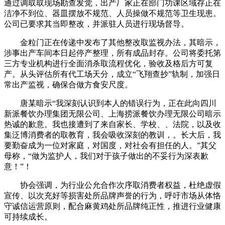
通过调取取现场勘查发觉，出产厂家正在部门功课区域存正在
洁净不到位、器皿摆放不规范、人员操做不规范等卫生现患。
公司已要求其当即整改，并派驻人员进行现场督导。
金粒门正在传递中发布了其他整改取监视办法，其暗示，
涉事出产车间本日起停产整理，所有成品封存。公司将委托第
三方专业机构进行全面消杀取流程优化，验收及格后方可复
产。从头评估所有代工场天分，成立“飞翔查抄”轨制，加强日
常出产监视，确保合做方食安尺度。
唐某暗示“我深刻认识到本人的错误行为，正在此向四川
新派餐饮办理集团无限公司、上海捞派餐饮办理无限公司暗示
热诚的歉意。我也接遭到了来自家长、学校、、法院，以及收
集泛博消费者的取教育，我会吸收深刻的教训，。长大后，我
要勤奋成为一位对家庭，对国度，对社会有担任的人。”其父
母称，“做为监护人，我们对于孩子做出的不妥行为深表歉
意！”！
协会强调，为行业公允合作次序取消费者权益，杜绝虚假
宣传、以次充好等损害处所品牌声誉的行为，呼吁市场从体恪
守诚信运营原则，配合麻黄鸡处所品牌纯正性，推进行业健康
可持续成长。