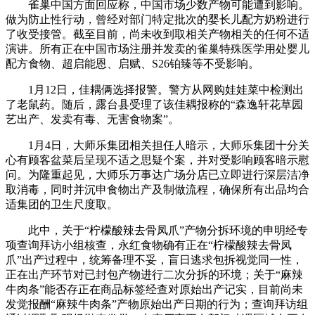
雀巢中国方面回应称，中国市场少数产物可能遭到影响。
做为防止性行动，曾经对部门特定批次的婴长儿配方奶粉进行
了收受接管。截至目前，尚未收到取相关产物相关的任何不适
演讲。所有正在中国市场注册并发卖的雀巢特殊医学用处婴儿
配方食物、超启能恩、启赋、S26铂臻等不受影响。
1月12日，佳耦俩选择报警。警方从网购娃娃菜中检测出
了老鼠药。随后，露台县受理了该佳耦报称的“森逸轩花草园
艺出产、发卖有毒、无害食物案”。
1月4日，大师乐集团相关担任人暗示，大师乐集团十分关
心有顾客盆菜后呈现不适之思疑个案，并对受影响顾客暗示慰
问。为隆重起见，大师乐万事达广场分店已立即进行深层洁净
取消毒，同时并沉申食物出产及制做流程，确保所有出品均合
适集团的卫生尺度取。
此中，关于“柠檬酸辣去骨凤爪”产物分拆环境的申明经专
项查询拜访小组核查，永红食物确有正在“柠檬酸辣去骨凤
爪”出产过程中，统筹备理不妥，盲日逃求包拆视觉同一性，
正在出产环节对已封包产物进行二次分拆的环境；关于“麻辣
牛肉条”能否存正在商品标签经查对原始出产记实，目前尚未
发觉报酬“麻辣牛肉条”产物原始出产日期的行为；查询拜访组