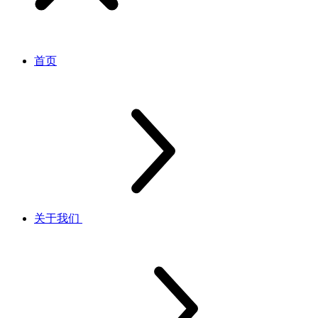
首页
关于我们