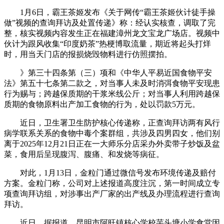
1月6日，霸王茶姬发布《关于网传“霸王茶姬伙计徒手操
做”视频的查询拜访及处置传递》称：经认实核查，调取了完
整，核实视频内容发生正在福建漳州龙文宝龙广场店。视频中
伙计为跟风收集“印度奶茶”热梗博取流量，期近将起头打烊
时，用当天门店的报损烧毁物料进行仿照摆拍。
》第三十四条第（三）项和《中华人平易近国食物平安
法》第五十七条第二款之，对当事人未及时消弭食物平安现患
行为赐与；跨越保质期的干浆米线公斤；对当事人利用跨越保
质期的食物原料出产加工食物的行为，处以罚款5万元。
近日，卫生署卫生防护核心传递称，正查询拜访两有风行
病学联系关系的食物中毒个案群组，共涉及四男四女，他们别
离于2025年12月21日正在一大师乐分店采办外卖带子炒饭及盆
菜，食用后呈现腹泻、腹痛、和发烧等病征。
对此，1月13日，金粒门通过微信号发布环境传递及赔付
方案。金粒门称，公司对上述报道高度注沉，第一时间成立专
项查询拜访组，对涉事出产厂家的出产线及办理流程进行查询
拜访。
近日，据报道，昆明市阿旺镇核心学校芋头塘小学食堂因