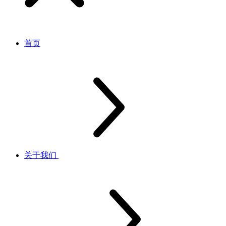
首页
关于我们