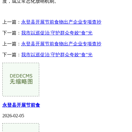
度，成立常态化放哨机制。
上一篇：
永登县开展节前食物出产企业专项查抄
下一篇：
我市以巡促治 守护群众夸姣“食”光
上一篇：
永登县开展节前食物出产企业专项查抄
下一篇：
我市以巡促治 守护群众夸姣“食”光
永登县开展节前食
2026-02-05