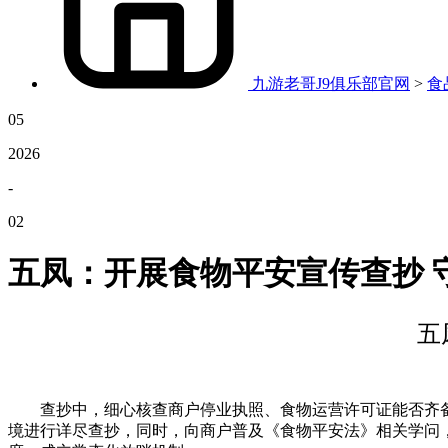
九游老哥J9俱乐部官网
>
食
05
2026
-
02
五凤：开展食物平安宣传查抄 
五
查抄中，细心核查商户停业执照、食物运营许可证能否齐备
境进行详尽查抄，同时，向商户普及《食物平安法》相关学问