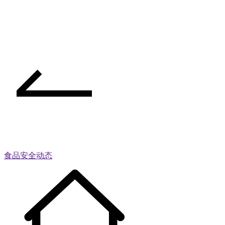
食品安全动态