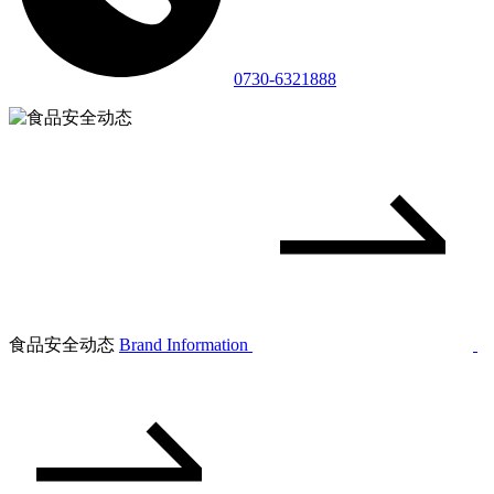
0730-6321888
食品安全动态
Brand Information