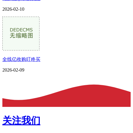
2026-02-10
全线亿收购叮咚买
2026-02-09
关注我们