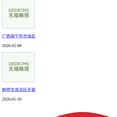
广西南宁市市场监
2026-02-08
鹤壁市淇滨区开展
2026-01-30