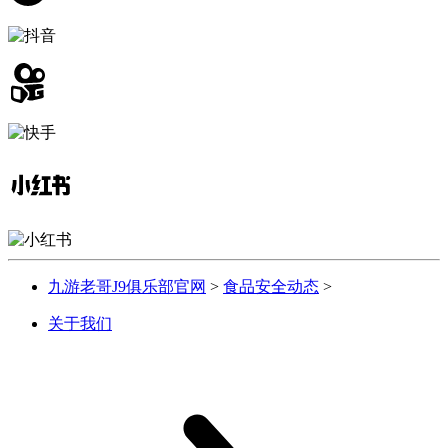
九游老哥J9俱乐部官网
>
食品安全动态
>
关于我们