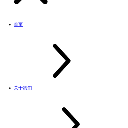
首页
关于我们