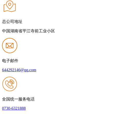
总公司地址
中国湖南省平江寺前工业小区
电子邮件
644292146@qq.com
全国统一服务电话
0730-6321888