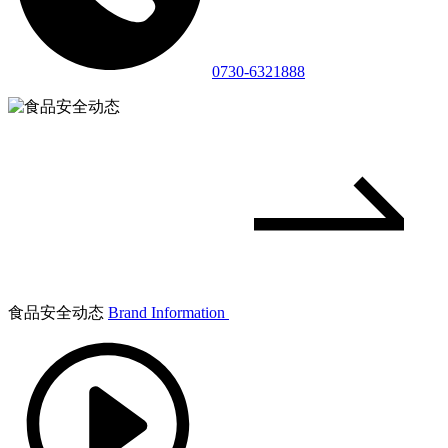
0730-6321888
食品安全动态
Brand Information