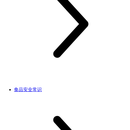
食品安全常识