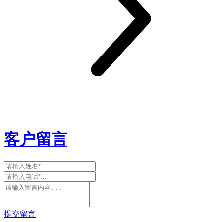
客户留言
提交留言